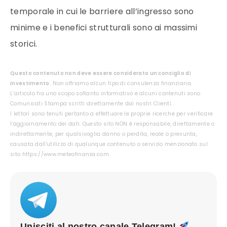
temporale in cui le barriere all’ingresso sono
minime e i benefici strutturali sono ai massimi
storici.
Questo contenuto non deve essere considerato un consiglio di
investimento.
Non offriamo alcun tipo di consulenza finanziaria.
L’articolo ha uno scopo soltanto informativo e alcuni contenuti sono
Comunicati Stampa scritti direttamente dai nostri Clienti.
I lettori sono tenuti pertanto a effettuare le proprie ricerche per verificare
l’aggiornamento dei dati. Questo sito NON è responsabile, direttamente o
indirettamente, per qualsivoglia danno o perdita, reale o presunta,
causata dall'utilizzo di qualunque contenuto o servizio menzionato sul
sito https://www.meteofinanza.com.
Unisciti al nostro canale Telegram!