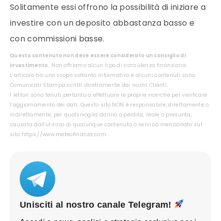
Solitamente essi offrono la possibilità di iniziare a
investire con un deposito abbastanza basso e
con commissioni basse.
Questo contenuto non deve essere considerato un consiglio di
investimento.
Non offriamo alcun tipo di consulenza finanziaria.
L’articolo ha uno scopo soltanto informativo e alcuni contenuti sono
Comunicati Stampa scritti direttamente dai nostri Clienti.
I lettori sono tenuti pertanto a effettuare le proprie ricerche per verificare
l’aggiornamento dei dati. Questo sito NON è responsabile, direttamente o
indirettamente, per qualsivoglia danno o perdita, reale o presunta,
causata dall'utilizzo di qualunque contenuto o servizio menzionato sul
sito https://www.meteofinanza.com.
Unisciti al nostro canale Telegram!