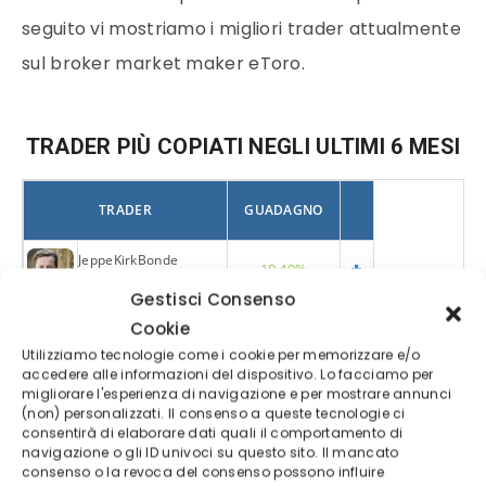
seguito vi mostriamo i migliori trader attualmente
sul broker market maker eToro.
TRADER PIÙ COPIATI NEGLI ULTIMI 6 MESI
TRADER
GUADAGNO
JeppeKirkBonde
+
10.49%
Jeppe Kirk Bonde
Gestisci Consenso
CPHequities
+
Cookie
11.9%
Blue Screen Media ApS
Utilizziamo tecnologie come i cookie per memorizzare e/o
accedere alle informazioni del dispositivo. Lo facciamo per
Smudliczek
+
16.38%
migliorare l'esperienza di navigazione e per mostrare annunci
Dan Hamernik
(non) personalizzati. Il consenso a queste tecnologie ci
consentirà di elaborare dati quali il comportamento di
FundManagerZech
+
4.75%
navigazione o gli ID univoci su questo sito. Il mancato
Zechariah Bin Zheng
consenso o la revoca del consenso possono influire