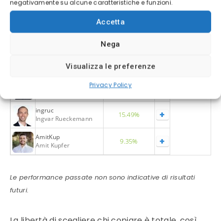
negativamente su alcune caratteristiche e funzioni.
saifsyn
+
24.44%
Saif Alnaqbi
Accetta
Michalhla
+
10.11%
Michal Hlavacka
Nega
jaynemesis
+
8.88%
Jay Smith
Visualizza le preferenze
mick_repo
Privacy Policy
+
6.66%
Miska Repo
ingruc
+
15.49%
Ingvar Rueckemann
AmitKup
+
9.35%
Amit Kupfer
Le performance passate non sono indicative di risultati
futuri.
La libertà di scegliere chi copiare è totale, così