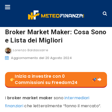
Broker Market Maker: Cosa Sono
e Lista dei Migliori
Lorenzo Baldassarre
Aggiornamento del 20 Agosto 2024
Inizia a investire con 0
Commissioni su Freedom24
I
broker market maker
sono
intermediari
finanziari
che letteralmente “fanno il mercato”.