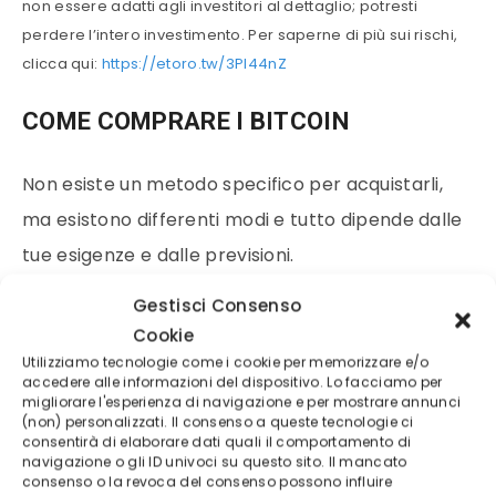
non essere adatti agli investitori al dettaglio; potresti
perdere l’intero investimento. Per saperne di più sui rischi,
clicca qui:
https://etoro.tw/3PI44nZ
COME COMPRARE I BITCOIN
Non esiste un metodo specifico per acquistarli,
ma esistono differenti modi e tutto dipende dalle
tue esigenze e dalle previsioni.
Gestisci Consenso
Uno dei metodo “classici per acquistare
BitCoin
Cookie
prevede la creazione di un
wallet
(porta monete)
Utilizziamo tecnologie come i cookie per memorizzare e/o
accedere alle informazioni del dispositivo. Lo facciamo per
e dunque
l’acquisto presso uno dei vari
bitcoin
migliorare l'esperienza di navigazione e per mostrare annunci
(non) personalizzati. Il consenso a queste tecnologie ci
exchange sparsi su internet.
consentirà di elaborare dati quali il comportamento di
navigazione o gli ID univoci su questo sito. Il mancato
consenso o la revoca del consenso possono influire