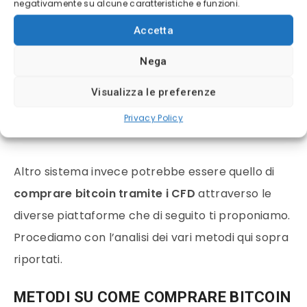
Uno di questi è
Binance
, il più grande al mondo,
negativamente su alcune caratteristiche e funzioni.
che offre l’opportunità di comprare più di 150
Accetta
criptovalute sulla propria piattaforma.
Nega
Visualizza le preferenze
Visita il sito ufficiale di Binance per
saperne di più!
Privacy Policy
Altro sistema invece potrebbe essere quello di
comprare
bitcoin
tramite i CFD
attraverso le
diverse piattaforme che di seguito ti proponiamo.
Procediamo con l’analisi dei vari metodi qui sopra
riportati.
METODI SU
COME COMPRARE BITCOIN