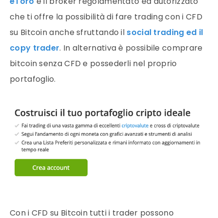
eToro
è il broker regolamentato ed autorizzato
che ti offre la possibilità di fare
trading
con i CFD
su
Bitcoin
anche sfruttando il
social trading ed il
copy trader
. In alternativa è possibile comprare
bitcoin
senza CFD e possederli nel proprio
portafoglio
.
Con i CFD su
Bitcoin
tutti i
trader
possono