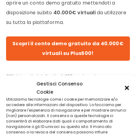
aprire un conto demo gratuito mettendoti a
disposizione subito
40.000€ virtuali
da utilizzare
su tutta la piattaforma.
Scopri il conto demo gratuito da 40.000€
virtuali su Plus500!
82% dei conti al dettaglio di CFD perdono denaro
Gestisci Consenso
FIXING DELL’ORO: CHI STABILISCE IL
Cookie
Utilizziamo tecnologie come i cookie per memorizzare e/o
PREZZO DELL’ORO
accedere alle informazioni del dispositivo. Lo facciamo per
migliorare l'esperienza di navigazione e per mostrare annunci
(non) personalizzati. Il consenso a queste tecnologie ci
Tutti sappiamo l’importanza dell’
oro
consentirà di elaborare dati quali il comportamento di
navigazione o gli ID univoci su questo sito. Il mancato
nell’economia attuale, e di come viene visto da
consenso o la revoca del consenso possono influire