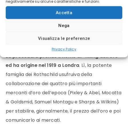
tutti gli investitori come il bene rifugio su cui
negativamente su alcune caratteristiche e funzioni.
investire in tempi di instabilità economica.
In
Accetta
pochi però sono a conoscenza di come si
Nega
stabilisce il
prezzo
dell’
oro
e di chi partecipa a
tale procedura.
Visualizza le preferenze
Privacy Policy
La procedura prende il nome di “fixing dell’
oro
”
ed ha origine nel 1919 a Londra
. Lì, la potente
famiglia dei Rothschild usufruiva della
collaborazione dei quattro più importanti
mercanti d’
oro
dell’epoca (Pixley & Abel, Mocatta
& Goldsmid, Samuel Montagu e Sharps & Wilkins)
per stabilire, giornalmente, il
prezzo
dell’
oro
e poi
comunicarlo ai
mercati
.