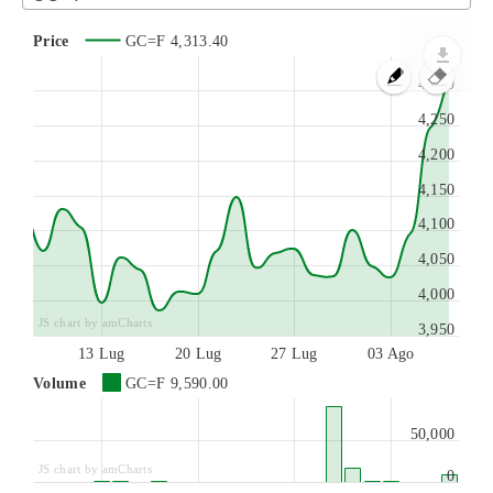
Price
GC=F
4,313.40
4,300
4,250
4,200
4,150
4,100
4,050
4,000
JS chart by amCharts
3,950
13 Lug
20 Lug
27 Lug
03 Ago
Volume
GC=F
9,590.00
50,000
JS chart by amCharts
0