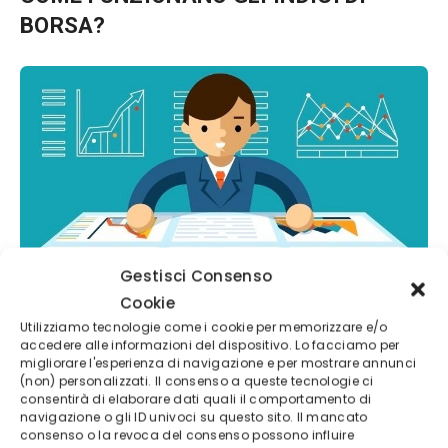
BORSA?
Gestisci Consenso
Come funzionano gli indici di borsa
Cookie
Utilizziamo tecnologie come i cookie per memorizzare e/o
accedere alle informazioni del dispositivo. Lo facciamo per
È più semplice
investire sugli
indici
di
borsa
o
migliorare l'esperienza di navigazione e per mostrare annunci
(non) personalizzati. Il consenso a queste tecnologie ci
investire in
azioni
?
Questa domanda presuppone
consentirà di elaborare dati quali il comportamento di
navigazione o gli ID univoci su questo sito. Il mancato
una comparazione. A noi, infatti, interessano solo
consenso o la revoca del consenso possono influire