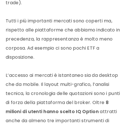
trade).
Tutti i più importanti mercati sono coperti ma,
rispetto alle piattaforme che abbiamo indicato in
precedenza, la rappresentanza è molto meno
corposa. Ad esempio ci sono pochi ETF a
disposizione.
L’accesso ai mercati è istantaneo sia da desktop
che da mobile. Il layout multi-grafico, l’analisi
tecnica, la cronologia delle quotazioni sono i punti
di forza della piattaforma del broker. Oltre
8
milioni di utenti hanno scelto IQ Option
attratti
anche da almeno tre importanti strumenti di