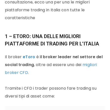
consultazione, ecco una per una le migliori
piattaforme trading in Italia con tutte le
caratteristiche
1 – ETORO: UNA DELLE MIGLIORI
PIATTAFORME DI TRADING PER L’ITALIA
Il
broker
eToro
è
il
broker
leader nel settore del
social
trading
, oltre ad essere uno dei
migliori
broker
CFD
.
Tramite i CFD i
trader
possono fare
trading
su
diversi tipi di asset come: