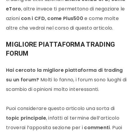
eToro
, altre invece ti permettono di negoziare le
azioni
con i CFD, come Plus500
e come molte
altre che vedrai nel corso di questo articolo.
MIGLIORE PIATTAFORMA TRADING
FORUM
Hai cercato la migliore piattaforma di trading
su un forum?
Molti lo fanno, i forum sono luoghi di
scambio di opinioni molto interessanti.
Puoi considerare questo articolo una sorta di
topic principale
, infatti al termine dell’articolo
troverai l’apposita sezione per i
commenti
. Puoi