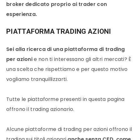
broker dedicato proprio ai trader con
esperienza.
PIATTAFORMA TRADING AZIONI
Sei alla ricerca di una piattaforma di trading
per azioni
e non ti interessano gli altri mercati? È
una scelta che rispettiamo e per questo motivo
vogliamo tranquillizzarti.
Tutte le piattaforme presenti in questa pagina
offrono il trading azionario.
Alcune piattaforme di trading per azioni offrono il
trading sui titoli azionari
anche senza CFD, come