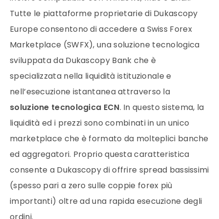
Tutte le piattaforme proprietarie di Dukascopy
Europe consentono di accedere a Swiss Forex
Marketplace (SWFX), una soluzione tecnologica
sviluppata da Dukascopy Bank che è
specializzata nella liquidità istituzionale e
nell’esecuzione istantanea attraverso la
soluzione tecnologica ECN
. In questo sistema, la
liquidità ed i prezzi sono combinati in un unico
marketplace che è formato da molteplici banche
ed aggregatori. Proprio questa caratteristica
consente a Dukascopy di offrire spread bassissimi
(spesso pari a zero sulle coppie forex più
importanti) oltre ad una rapida esecuzione degli
ordini.