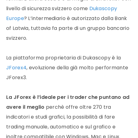
livello di sicurezza svizzero come
Dukascopy
Europe
? L’intermediario è autorizzato dalla Bank
of Latwia, tuttavia fa parte di un gruppo bancario
svizzero.
La piattaforma proprietaria di Dukascopy è la
JForex4
, evoluzione della già molto performante
JForex3.
La JForex è l’ideale per i trader che puntano ad
avere il meglio
perchè offre oltre 270 tra
indicatori e studi grafici, la possibilità di fare
trading manuale, automatico e sul grafico e
inoltre compatibile con Windows, Mac e Linux.