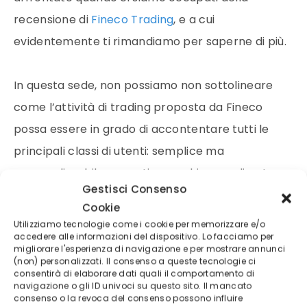
recensione di
Fineco Trading
, e a cui
evidentemente ti rimandiamo per saperne di più.
In questa sede, non possiamo non sottolineare
come l’attività di trading proposta da Fineco
possa essere in grado di accontentare tutti le
principali classi di utenti: semplice ma
personalizzabile, garantisce a chiunque di poter
Gestisci Consenso
impostare ordini, visualizzare i grafici e fare molto
Cookie
altro in pochi clic!
Utilizziamo tecnologie come i cookie per memorizzare e/o
accedere alle informazioni del dispositivo. Lo facciamo per
migliorare l'esperienza di navigazione e per mostrare annunci
Infine, ricordiamo che essendo un operatore
(non) personalizzati. Il consenso a queste tecnologie ci
consentirà di elaborare dati quali il comportamento di
italiano Fineco funge anche da sostituto di
navigazione o gli ID univoci su questo sito. Il mancato
consenso o la revoca del consenso possono influire
imposta: potrà dunque semplificare la gestione