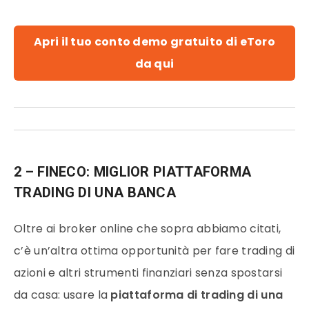
Apri il tuo conto demo gratuito di eToro
da qui
2 – FINECO: MIGLIOR PIATTAFORMA
TRADING DI UNA BANCA
Oltre ai broker online che sopra abbiamo citati,
c’è un’altra ottima opportunità per fare trading di
azioni e altri strumenti finanziari senza spostarsi
da casa: usare la
piattaforma di trading di una