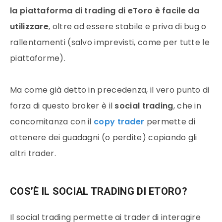
la piattaforma di
trading
di
eToro
è facile da
utilizzare
, oltre ad essere stabile e priva di bug o
rallentamenti (salvo imprevisti, come per tutte le
piattaforme).
Ma come già detto in precedenza, il vero punto di
forza di questo
broker
è il
social
trading
, che in
concomitanza con il
copy
trader
permette di
ottenere dei guadagni (o perdite) copiando gli
altri
trader
.
COS’È IL SOCIAL TRADING DI ETORO?
Il social
trading
permette ai
trader
di interagire