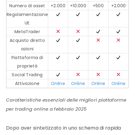
Numero di asset
+2.000
+10.000
+500
+2.000
Regolamentazione
UE
MetaTrader
Acquisto diretto
azioni
Piattaforma di
proprietà
Social Trading
Attivazione
Online
Online
Online
Online
Caratteristiche essenziali delle migliori piattaforme
per trading online a febbraio 2025
Dopo aver sintetizzato in uno schema di rapida