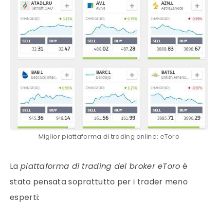
Miglior piattaforma di trading online: eToro
La
piattaforma di
trading
del
broker
eToro
è
stata pensata soprattutto per i
trader
meno
esperti: