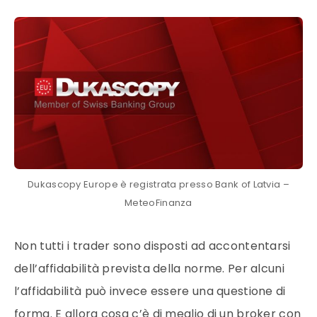
Dukascopy Europe è registrata presso Bank of Latvia –
MeteoFinanza
Non tutti i trader sono disposti ad accontentarsi
dell’affidabilità prevista della norme. Per alcuni
l’affidabilità può invece essere una questione di
forma. E allora cosa c’è di meglio di un broker con