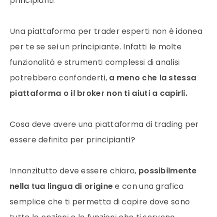
principianti.
Una piattaforma per trader esperti non è idonea
per te se sei un principiante. Infatti le molte
funzionalità e strumenti complessi di analisi
potrebbero confonderti,
a meno che la stessa
piattaforma o il broker non ti aiuti a capirli.
Cosa deve avere una piattaforma di trading per
essere definita per principianti?
Innanzitutto deve essere chiara,
possibilmente
nella tua lingua di origine
e con una grafica
semplice che ti permetta di capire dove sono