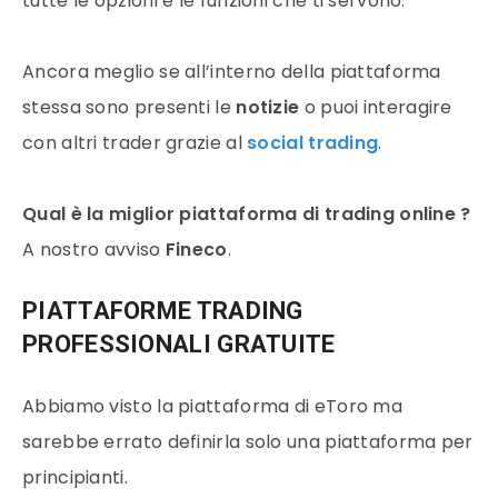
tutte le opzioni e le funzioni che ti servono.
Ancora meglio se all’interno della piattaforma
stessa sono presenti le
notizie
o puoi interagire
con altri trader grazie al
social trading
.
Qual è la miglior piattaforma di trading online ?
A nostro avviso
Fineco
.
PIATTAFORME TRADING
PROFESSIONALI GRATUITE
Abbiamo visto la piattaforma di eToro ma
sarebbe errato definirla solo una piattaforma per
principianti.