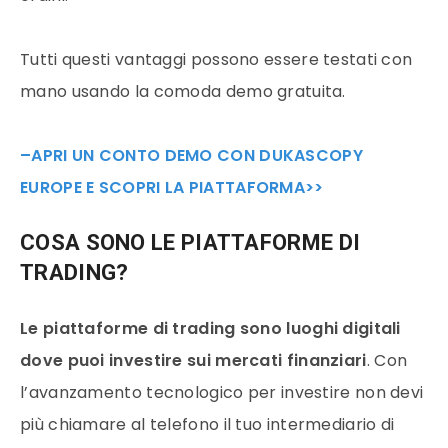
Tutti questi vantaggi possono essere testati con
mano usando la comoda demo gratuita.
–APRI UN CONTO DEMO CON DUKASCOPY
EUROPE E SCOPRI LA PIATTAFORMA>>
COSA SONO LE PIATTAFORME DI
TRADING?
Le piattaforme di trading sono luoghi digitali
dove puoi investire sui mercati finanziari
. Con
l’avanzamento tecnologico per investire non devi
più chiamare al telefono il tuo intermediario di