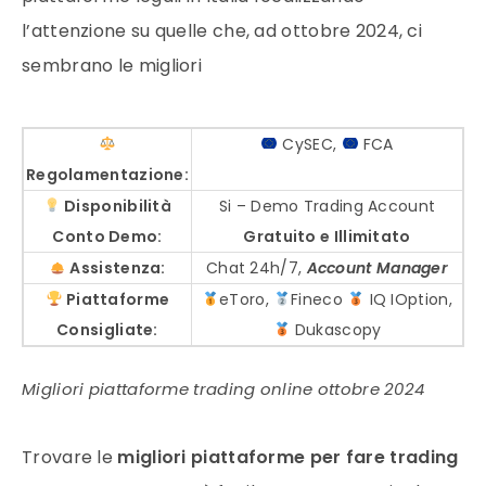
l’attenzione su quelle che, ad ottobre 2024, ci
sembrano le migliori
CySEC,
FCA
Regolamentazione:
Disponibilità
Si – Demo Trading Account
Conto Demo:
Gratuito e Illimitato
Assistenza:
Chat 24h/7,
Account Manager
Piattaforme
eToro,
Fineco
IQ IOption,
Consigliate:
Dukascopy
Migliori piattaforme trading online ottobre 2024
Trovare le
migliori piattaforme per fare trading