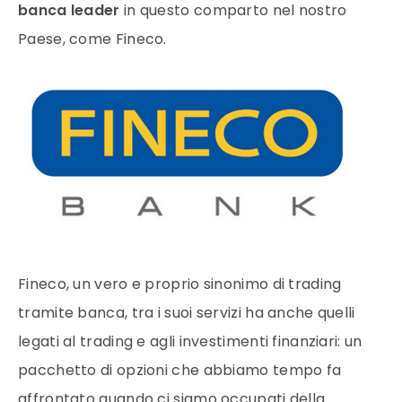
banca leader
in questo comparto nel nostro
Paese, come Fineco.
Fineco, un vero e proprio sinonimo di trading
tramite banca, tra i suoi servizi ha anche quelli
legati al trading e agli investimenti finanziari: un
pacchetto di opzioni che abbiamo tempo fa
affrontato quando ci siamo occupati della