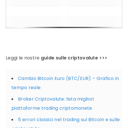
I
Market
Nome
Prezzo
cambiamenti
Volum
#
Cap
7D
Leggi le nostre
guide sulle
criptovalute
>>>
Cambio Bitcoin Euro (BTC/EUR) – Grafico in
tempo reale
Broker Criptovalute: lista migliori
piattaforme trading criptomonete
5 errori classici nel trading sul Bitcoin e sulle