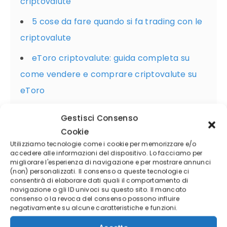
criptovalute
5 cose da fare quando si fa trading con le
criptovalute
eToro criptovalute: guida completa su
come vendere e comprare criptovalute su
eToro
Analisi tecnica per investimenti in
Gestisci Consenso
criptovalute: una guida introduttiva
Cookie
Utilizziamo tecnologie come i cookie per memorizzare e/o
CFD criptovalute: guida sul trading con
accedere alle informazioni del dispositivo. Lo facciamo per
esempio
migliorare l'esperienza di navigazione e per mostrare annunci
(non) personalizzati. Il consenso a queste tecnologie ci
consentirà di elaborare dati quali il comportamento di
Criptovalute: come sfruttare il mercato
navigazione o gli ID univoci su questo sito. Il mancato
ribassista
consenso o la revoca del consenso possono influire
negativamente su alcune caratteristiche e funzioni.
Bitcoin Trading: cosa sono e come