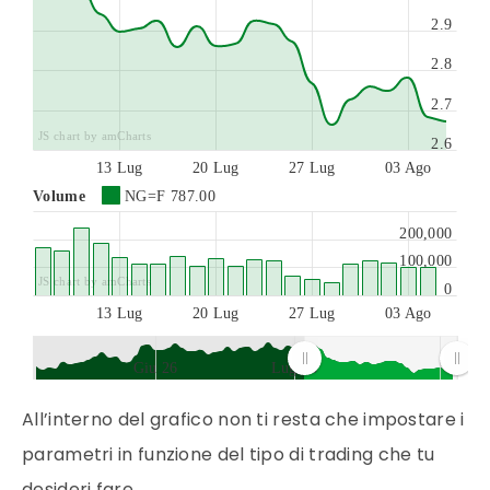
2.9
2.8
2.7
JS chart by amCharts
2.6
13 Lug
20 Lug
27 Lug
03 Ago
Volume
NG=F
787.00
200,000
100,000
JS chart by amCharts
0
13 Lug
20 Lug
27 Lug
03 Ago
Giu 26
Lug 26
JS chart by amCharts
All’interno del grafico non ti resta che impostare i
parametri in funzione del tipo di
trading
che tu
desideri fare.