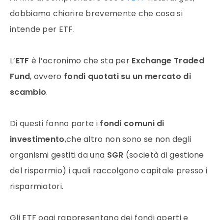
dobbiamo chiarire brevemente che cosa si
intende per
ETF
.
L’
ETF
è l’acronimo che sta per
Exchange Traded
Fund
, ovvero
fondi quotati su un
mercato
di
scambio
.
Di questi fanno parte i
fondi comuni di
investimento
,che altro non sono se non degli
organismi gestiti da una
SGR
(società di gestione
del risparmio) i quali raccolgono capitale presso i
risparmiatori.
Gli
ETF
oggi rappresentano dei fondi aperti e