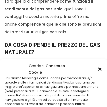
sarà quello di comprendere
come funziona il
rendimento del
gas naturale
, quali sono i
vantaggi ha questa
materia prima
offre ma
anche comprendere quelle che sono le previsioni
dei
prezzi
futuri sul
gas naturale
.
DA COSA DIPENDE IL PREZZO DEL GAS
NATURALE?
Per comprendere da cosa dipende il
prezzo
del
Gestisci Consenso
Cookie
gas naturale
non possiamo non riportare alcuni
Utilizziamo tecnologie come i cookie per memorizzare e/o
esempi di influenze dirette:
accedere alle informazioni del dispositivo. Lo facciamo per
migliorare l'esperienza di navigazione e per mostrare annunci
(non) personalizzati. Il consenso a queste tecnologie ci
il
prezzo
del petrolio
influenza talvolta il
consentirà di elaborare dati quali il comportamento di
navigazione o gli ID univoci su questo sito. Il mancato
prezzo
del gas in quanto entrambe materie
consenso o la revoca del consenso possono influire