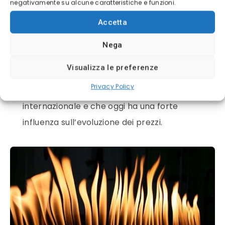
negativamente su alcune caratteristiche e funzioni.
prime energetiche. Inoltre il petrolio può
essere considerato un “concorrente”.
Accetta
il
valore
del
dollaro
:
anch’esso ritenuto uno
Nega
dei principali fattori da cui dipende il
prezzo
Visualizza le preferenze
del gas, visto e considerato che è la moneta
Privacy Policy
con cui viene scambiato il
gas naturale
a livello
internazionale e che oggi ha una forte
influenza sull’evoluzione dei
prezzi
.