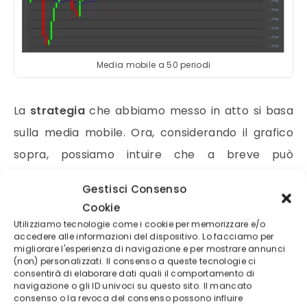
Media mobile a 50 periodi
La
strategia
che abbiamo messo in atto si basa
sulla
media mobile
. Ora, considerando il grafico
sopra, possiamo intuire che a breve può
manifestarsi un segnale ribassista (come
Gestisci Consenso
dimostra l’immagine sottostante). Quindi
Cookie
provvediamo ad investire in una opzione binaria di
Utilizziamo tecnologie come i cookie per memorizzare e/o
accedere alle informazioni del dispositivo. Lo facciamo per
tipo
Put
con una scadenza max a 30 minuti.
migliorare l'esperienza di navigazione e per mostrare annunci
(non) personalizzati. Il consenso a queste tecnologie ci
consentirà di elaborare dati quali il comportamento di
navigazione o gli ID univoci su questo sito. Il mancato
consenso o la revoca del consenso possono influire