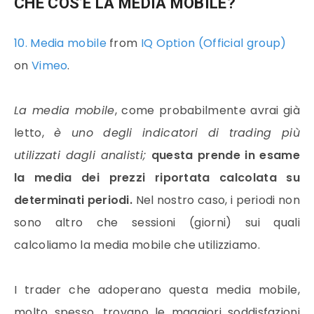
CHE COS’È LA MEDIA MOBILE?
10. Media mobile
from
IQ Option (Official group)
on
Vimeo
.
La
media mobile
, come probabilmente avrai già
letto,
è uno degli indicatori di
trading
più
utilizzati dagli analisti;
questa prende in esame
la media dei
prezzi
riportata calcolata su
determinati periodi.
Nel nostro caso, i periodi non
sono altro che sessioni (giorni) sui quali
calcoliamo la
media mobile
che utilizziamo.
I
trader
che adoperano questa
media mobile
,
molto spesso, trovano le maggiori soddisfazioni