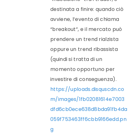
destinata a finire: quando ciò
avviene, l’evento di chiama
“breakout”, e il mercato può
prendere un trend rialzista
oppure un trend ribassista
(quindi si tratta di un
momento opportuno per
investire di conseguenza).
https://uploads.disquscdn.co
m/images/1fb02081614e7003
dfd6cb0ece638d8bda91fb4da
059f753463ff6cbb9166edd.pn
g