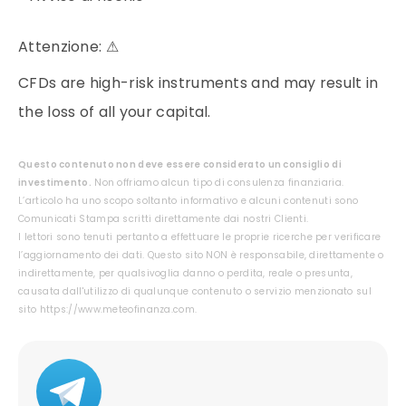
Attenzione:
⚠
CFDs are high-risk instruments and may result in
the loss of all your capital.
Questo contenuto non deve essere considerato un consiglio di
investimento.
Non offriamo alcun tipo di consulenza finanziaria.
L’articolo ha uno scopo soltanto informativo e alcuni contenuti sono
Comunicati Stampa scritti direttamente dai nostri Clienti.
I lettori sono tenuti pertanto a effettuare le proprie ricerche per verificare
l’aggiornamento dei dati. Questo sito NON è responsabile, direttamente o
indirettamente, per qualsivoglia danno o perdita, reale o presunta,
causata dall'utilizzo di qualunque contenuto o servizio menzionato sul
sito https://www.meteofinanza.com.