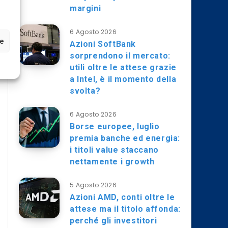
margini
6 Agosto 2026
ze
Azioni SoftBank
sorprendono il mercato:
utili oltre le attese grazie
a Intel, è il momento della
svolta?
6 Agosto 2026
Borse europee, luglio
premia banche ed energia:
i titoli value staccano
nettamente i growth
5 Agosto 2026
Azioni AMD, conti oltre le
attese ma il titolo affonda:
perché gli investitori