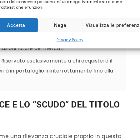
voca del consenso possono influire negativamente su alcune
 fase del collocamento sul mercato MOT di Borsa
atteristiche e funzioni.
rmiatori retail (i piccoli investitori privati), con
ena 1.000 euro.
Accetta
Nega
Visualizza le preferen
31):
Una durata intermedia che riduce il rischio
Privacy Policy
lazioni future dei mercati.
Riservato esclusivamente a chi acquisterà il
terrà in portafoglio ininterrottamente fino alla
E E LO “SCUDO” DEL TITOLO
sume una rilevanza cruciale proprio in questa