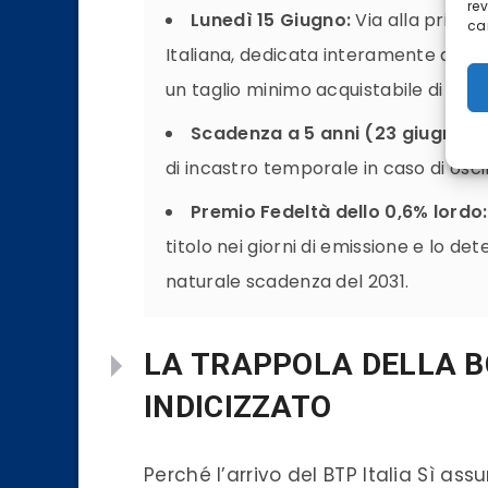
re
Lunedì 15 Giugno:
Via alla prima
car
Italiana, dedicata interamente ai rispa
un taglio minimo acquistabile di app
Scadenza a 5 anni (23 giugno 20
di incastro temporale in caso di oscil
Premio Fedeltà dello 0,6% lordo:
titolo nei giorni di emissione e lo de
naturale scadenza del 2031.
LA TRAPPOLA DELLA BC
INDICIZZATO
Perché l’arrivo del BTP Italia Sì as