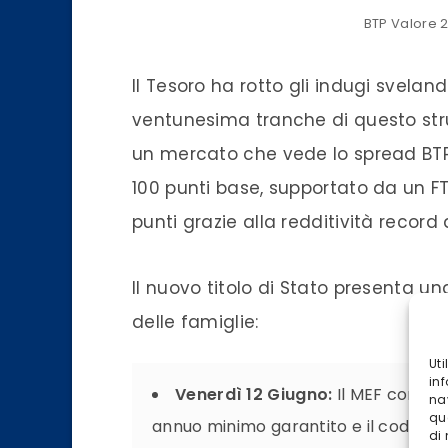
BTP Valore 
Il Tesoro ha rotto gli indugi svelan
ventunesima tranche di questo strum
un mercato che vede lo spread BTP-
100 punti base, supportato da un FT
punti grazie alla redditività record
Il nuovo titolo di Stato presenta un
delle famiglie:
Ut
inf
Venerdì 12 Giugno:
Il MEF comunic
na
qu
annuo minimo garantito e il codice ISI
di