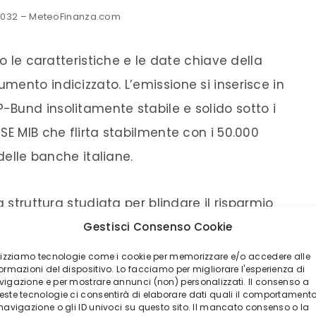
2032 – MeteoFinanza.com
do le caratteristiche e le date chiave della
ento indicizzato. L’emissione si inserisce in
Bund insolitamente stabile e solido sotto i
SE MIB che flirta stabilmente con i 50.000
 delle banche italiane.
a struttura studiata per blindare il risparmio
Gestisci Consenso Cookie
ilizziamo tecnologie come i cookie per memorizzare e/o accedere alle
ormazioni del dispositivo. Lo facciamo per migliorare l'esperienza di
herà ufficialmente il tasso cedolare reale
vigazione e per mostrare annunci (non) personalizzati. Il consenso a
este tecnologie ci consentirà di elaborare dati quali il comportament
N del titolo.
 navigazione o gli ID univoci su questo sito. Il mancato consenso o la