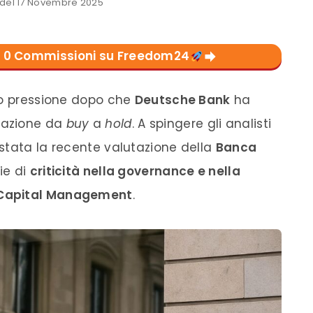
del 17 Novembre 2025
con 0 Commissioni su Freedom24
to pressione dopo che
Deutsche Bank
ha
dazione da
buy
a
hold
. A spingere gli analisti
stata la recente valutazione della
Banca
ie di
criticità nella governance e nella
Capital Management
.