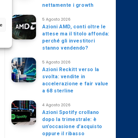
nettamente i growth
5 Agosto 2026
ze
Azioni AMD, conti oltre le
attese ma il titolo affonda:
perché gli investitori
stanno vendendo?
5 Agosto 2026
Azioni Reckitt verso la
svolta: vendite in
accelerazione e fair value
a 68 sterline
4 Agosto 2026
Azioni Spotify crollano
dopo la trimestrale: è
un’occasione d’acquisto
oppure il ribasso