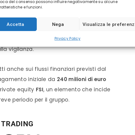
voca del consenso possono influire negativamente su alcune
 a mostrarsi fiducioso, indicando come
atteristiche e funzioni.
l secondo trimestre 2026
, pur ammettendo
Accetta
Nega
Visualizza le preferen
n senso” e condizioni favorevoli. Una visione
re però
eccessivamente ottimistica
alla
Privacy Policy
lla vigilanza.
ti anche sui flussi finanziari previsti dal
l pagamento iniziale da
240 milioni di euro
private equity
FSI
, un elemento che incide
reve periodo per il gruppo.
I TRADING