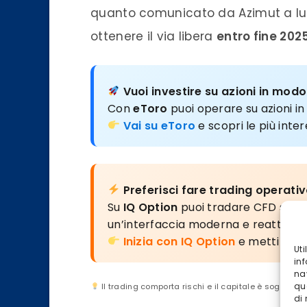
quanto comunicato da Azimut a lugl
ottenere il via libera
entro fine 202
Vuoi investire su azioni in modo
Con
eToro
puoi operare su azioni i
Vai su eToro
e scopri le più inte
Preferisci fare trading operati
Su
IQ Option
puoi tradare CFD su azi
un’interfaccia moderna e reattiva.
Inizia con IQ Option
e metti alla 
Ut
inf
na
qu
Il trading comporta rischi e il capitale è soggetto 
di