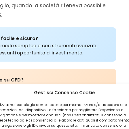
io, quando la società riteneva possibile
5
.
 facile e sicuro?
n modo semplice e con strumenti avanzati.
ressanti opportunità di investimento.
vo su CFD?
oni, indici, crypto e materie prime con
Gestisci Consenso Cookie
prova la tua strategia.
ilizziamo tecnologie come i cookie per memorizzare e/o accedere alle
ormazioni del dispositivo. Lo facciamo per migliorare l'esperienza di
vigazione e per mostrare annunci (non) personalizzati. Il consenso a
este tecnologie ci consentirà di elaborare dati quali il comportament
a perdita. Investi in modo responsabile.
 navigazione o gli ID univoci su questo sito. Il mancato consenso o la