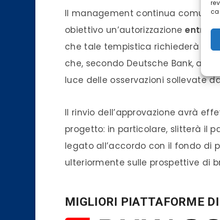
re
Il management continua comunque
car
obiettivo un’autorizzazione
entro i
che tale tempistica richiederà “buo
che, secondo Deutsche Bank, appa
luce delle osservazioni sollevate da
Il rinvio dell’approvazione avrà effet
progetto: in particolare, slitterà i
legato all’accordo con il fondo di 
ulteriormente sulle prospettive di b
MIGLIORI PIATTAFORME D