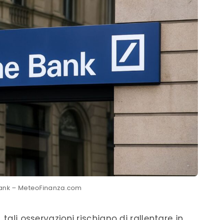
ank – MeteoFinanza.com
tali osservazioni rischiano di rallentare in