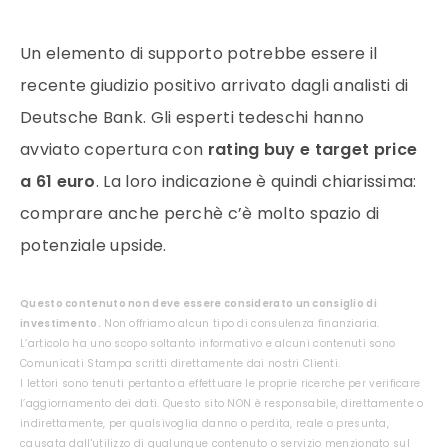
Un elemento di supporto potrebbe essere il
recente giudizio positivo arrivato dagli analisti di
Deutsche Bank. Gli esperti tedeschi hanno
avviato copertura con
rating buy e target price
a 61 euro
. La loro indicazione è quindi chiarissima:
comprare anche perchè c’è molto spazio di
potenziale upside.
Questo contenuto non deve essere considerato un consiglio di
investimento.
Non offriamo alcun tipo di consulenza finanziaria.
L’articolo ha uno scopo soltanto informativo e alcuni contenuti sono
Comunicati Stampa scritti direttamente dai nostri Clienti.
I lettori sono tenuti pertanto a effettuare le proprie ricerche per verificare
l’aggiornamento dei dati. Questo sito NON è responsabile, direttamente o
indirettamente, per qualsivoglia danno o perdita, reale o presunta,
causata dall'utilizzo di qualunque contenuto o servizio menzionato sul