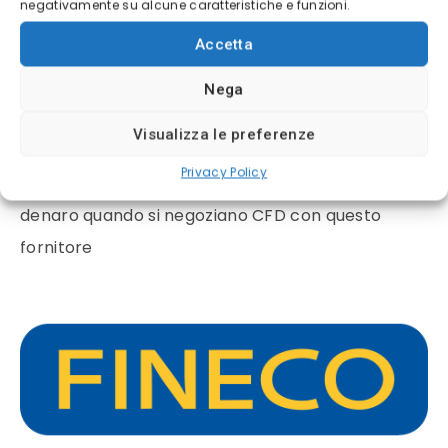
negativamente su alcune caratteristiche e funzioni.
✓
Regulated CySEC License 247/14
Accetta
✓
Conto di pratica gratuito da 10.000€
Nega
✓
Interfaccia intuitiva e strumenti avanzati
Visualizza le preferenze
Privacy Policy
Il 72% dei conti degli investitori al dettaglio perde
denaro quando si negoziano CFD con questo
fornitore