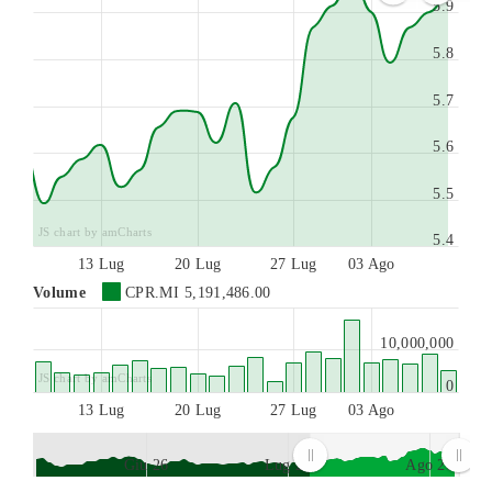
5.9
5.8
5.7
5.6
5.5
JS chart by amCharts
5.4
13 Lug
20 Lug
27 Lug
03 Ago
Volume
CPR.MI
5,191,486.00
10,000,000
JS chart by amCharts
0
13 Lug
20 Lug
27 Lug
03 Ago
Giu 26
Lug 26
Ago 26