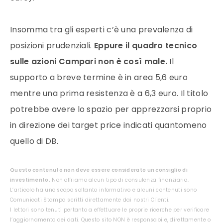
Insomma tra gli esperti c’è una prevalenza di
posizioni prudenziali.
Eppure il quadro tecnico
sulle azioni Campari non è così male.
Il
supporto a breve termine è in area 5,6 euro
mentre una prima resistenza è a 6,3 euro. Il titolo
potrebbe avere lo spazio per apprezzarsi proprio
in direzione dei target price indicati quantomeno
quello di DB.
Questo contenuto non deve essere considerato un consiglio di
investimento.
Non offriamo alcun tipo di consulenza finanziaria.
L’articolo ha uno scopo soltanto informativo e alcuni contenuti sono
Comunicati Stampa scritti direttamente dai nostri Clienti.
I lettori sono tenuti pertanto a effettuare le proprie ricerche per verificare
l’aggiornamento dei dati. Questo sito NON è responsabile, direttamente o