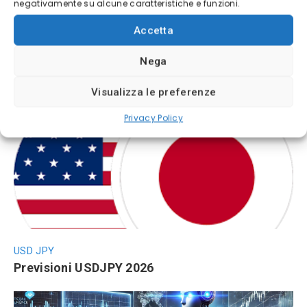
negativamente su alcune caratteristiche e funzioni.
Accetta
Nega
Visualizza le preferenze
Novità da non perdere
Privacy Policy
USD JPY
Previsioni USDJPY 2026