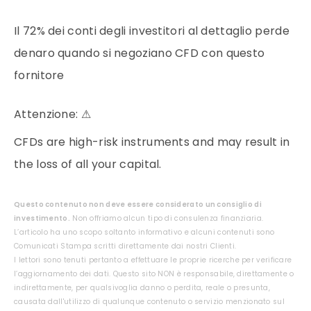
Il 72% dei conti degli investitori al dettaglio perde
denaro quando si negoziano CFD con questo
fornitore
Attenzione:
⚠
CFDs are high-risk instruments and may result in
the loss of all your capital.
Questo contenuto non deve essere considerato un consiglio di
investimento.
Non offriamo alcun tipo di consulenza finanziaria.
L’articolo ha uno scopo soltanto informativo e alcuni contenuti sono
Comunicati Stampa scritti direttamente dai nostri Clienti.
I lettori sono tenuti pertanto a effettuare le proprie ricerche per verificare
l’aggiornamento dei dati. Questo sito NON è responsabile, direttamente o
indirettamente, per qualsivoglia danno o perdita, reale o presunta,
causata dall'utilizzo di qualunque contenuto o servizio menzionato sul