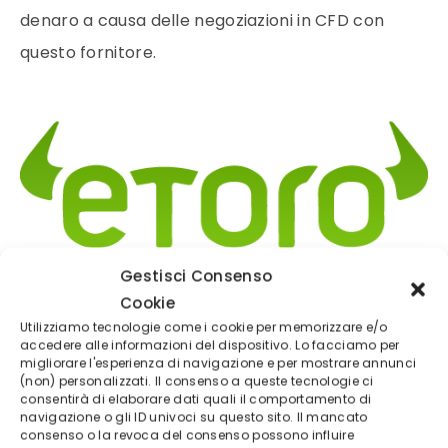
denaro a causa delle negoziazioni in CFD con
questo fornitore.
Gestisci Consenso
(5/5)
Cookie
Utilizziamo tecnologie come i cookie per memorizzare e/o
✓
Trading online ETF - CRYPTO - CFD
accedere alle informazioni del dispositivo. Lo facciamo per
migliorare l'esperienza di navigazione e per mostrare annunci
Deposito minimo
50$
(non) personalizzati. Il consenso a queste tecnologie ci
Broker regolamentato
consentirà di elaborare dati quali il comportamento di
navigazione o gli ID univoci su questo sito. Il mancato
consenso o la revoca del consenso possono influire