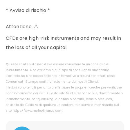
* Avviso di rischio *
Attenzione:
⚠
CFDs are high-risk instruments and may result in
the loss of all your capital.
Questo contenuto non deve essere considerato un consiglio di
investimento.
Non offriamo alcun tipo di consulenza finanziaria.
L’articolo ha uno scopo soltanto informativo e alcuni contenuti sono
Comunicati Stampa scritti direttamente dai nostri Clienti.
I lettori sono tenuti pertanto a effettuare le proprie ricerche per verificare
l’aggiornamento dei dati. Questo sito NON è responsabile, direttamente o
indirettamente, per qualsivoglia danno o perdita, reale o presunta,
causata dall'utilizzo di qualunque contenuto o servizio menzionato sul
sito https://www.meteofinanza.com.