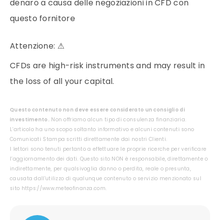
denaro a causa delle negoziazioni in CFD con
questo fornitore
Attenzione:
⚠
CFDs are high-risk instruments and may result in
the loss of all your capital.
Questo contenuto non deve essere considerato un consiglio di
investimento.
Non offriamo alcun tipo di consulenza finanziaria.
L’articolo ha uno scopo soltanto informativo e alcuni contenuti sono
Comunicati Stampa scritti direttamente dai nostri Clienti.
I lettori sono tenuti pertanto a effettuare le proprie ricerche per verificare
l’aggiornamento dei dati. Questo sito NON è responsabile, direttamente o
indirettamente, per qualsivoglia danno o perdita, reale o presunta,
causata dall'utilizzo di qualunque contenuto o servizio menzionato sul
sito https://www.meteofinanza.com.