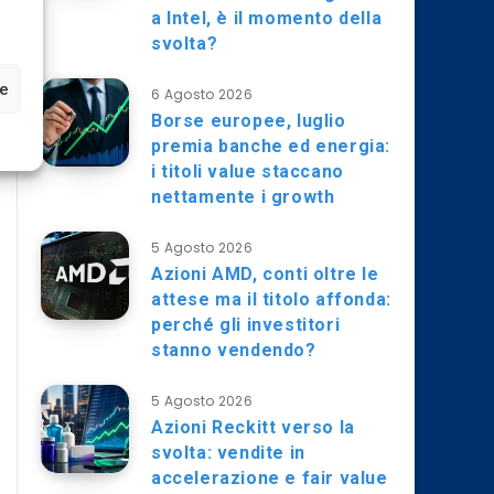
a Intel, è il momento della
svolta?
ze
6 Agosto 2026
Borse europee, luglio
premia banche ed energia:
i titoli value staccano
nettamente i growth
5 Agosto 2026
Azioni AMD, conti oltre le
attese ma il titolo affonda:
perché gli investitori
stanno vendendo?
5 Agosto 2026
Azioni Reckitt verso la
svolta: vendite in
accelerazione e fair value