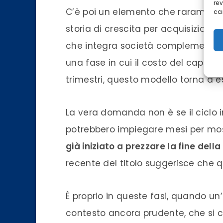
re
C’è poi un elemento che raramente 
car
storia di crescita per acquisizioni
che integra società complementari 
una fase in cui il costo del capitale
trimestri, questo modello torna a 
La vera domanda non è se il ciclo indu
potrebbero impiegare mesi per mo
già iniziato a prezzare la fine dell
recente del titolo suggerisce che q
È proprio in queste fasi, quando u
contesto ancora prudente, che si cr