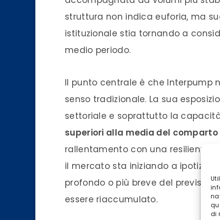
struttura non indica euforia, ma s
istituzionale stia tornando a consid
medio periodo.
Il punto centrale è che Interpump 
senso tradizionale. La sua esposizio
settoriale e soprattutto la capaci
superiori alla media del comparto
rallentamento con una resilienza mag
il mercato sta iniziando a ipotizza
Ut
profondo o più breve del previsto,
inf
na
essere riaccumulato.
qu
di