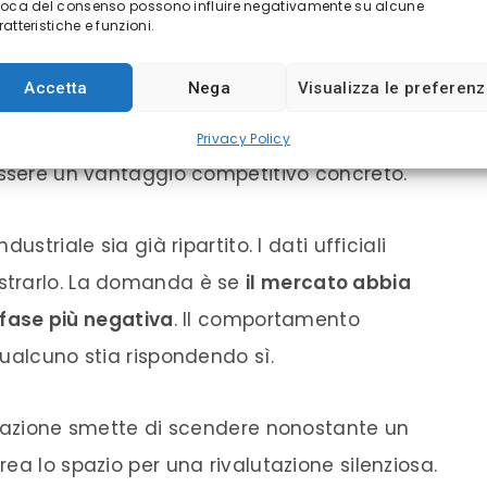
voca del consenso possono influire negativamente su alcune
viene sottolineato nei commenti italiani: la
atteristiche e funzioni.
. Interpump ha costruito nel tempo un modello
Accetta
Nega
Visualizza le preferen
migliorandone efficienza e redditività. In
 potrebbe stabilizzarsi o ridursi nei prossimi
Privacy Policy
essere un vantaggio competitivo concreto.
striale sia già ripartito. I dati ufficiali
strarlo. La domanda è se
il mercato abbia
a fase più negativa
. Il comportamento
ualcuno stia rispondendo sì.
n’azione smette di scendere nonostante un
ea lo spazio per una rivalutazione silenziosa.