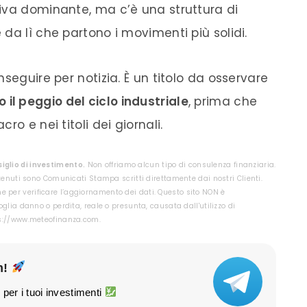
iva dominante, ma c’è una struttura di
da lì che partono i movimenti più solidi.
seguire per notizia. È un titolo da osservare
 il peggio del ciclo industriale
, prima che
o e nei titoli dei giornali.
glio di investimento.
Non offriamo alcun tipo di consulenza finanziaria.
tenuti sono Comunicati Stampa scritti direttamente dai nostri Clienti.
rche per verificare l’aggiornamento dei dati. Questo sito NON è
glia danno o perdita, reale o presunta, causata dall'utilizzo di
ps://www.meteofinanza.com.
m!
 per i tuoi investimenti