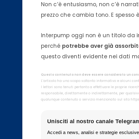
Non c’è entusiasmo, non c’è narrat
prezzo che cambia tono. E spesso è 
Interpump oggi non è un titolo da in
perché
potrebbe aver già assorbito
questo diventi evidente nei dati macr
Questo contenuto non deve essere considerato un consi
L’articolo ha uno scopo soltanto informativo e alcuni con
I lettori sono tenuti pertanto a effettuare le proprie rice
responsabile, direttamente o indirettamente, per qualsivo
qualunque contenuto o servizio menzionato sul sito htt
Unisciti al nostro canale Telegra
Accedi a news, analisi e strategie esclusive