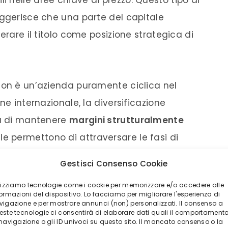
uggerisce che una parte del capitale
erare il titolo come posizione strategica di
non è un’azienda puramente ciclica nel
ne internazionale, la diversificazione
tà di mantenere
margini strutturalmente
le permettono di attraversare le fasi di
giore rispetto ad altri player industriali. Se
Gestisci Consenso Cookie
re che il rallentamento globale sia meno
ilizziamo tecnologie come i cookie per memorizzare e/o accedere alle
 Interpump diventa uno dei primi candidati a
ormazioni del dispositivo. Lo facciamo per migliorare l'esperienza di
vigazione e per mostrare annunci (non) personalizzati. Il consenso a
este tecnologie ci consentirà di elaborare dati quali il comportament
 navigazione o gli ID univoci su questo sito. Il mancato consenso o la