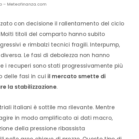
p – Meteofinanza.com
zzato con decisione il rallentamento del ciclo
 Molti titoli del comparto hanno subito
gressivi e rimbalzi tecnici fragili. Interpump,
diversa. Le fasi di debolezza non hanno
 e i recuperi sono stati progressivamente più
 delle fasi in cui
il mercato smette di
re la stabilizzazione
.
riali italiani è sottile ma rilevante. Mentre
agire in modo amplificato ai dati macro,
one della pressione ribassista
 nelle aree chiave di prezzo. Questo tipo di