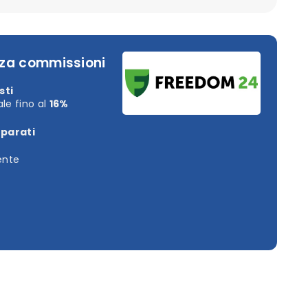
nza commissioni
sti
le fino al
16%
eparati
iente