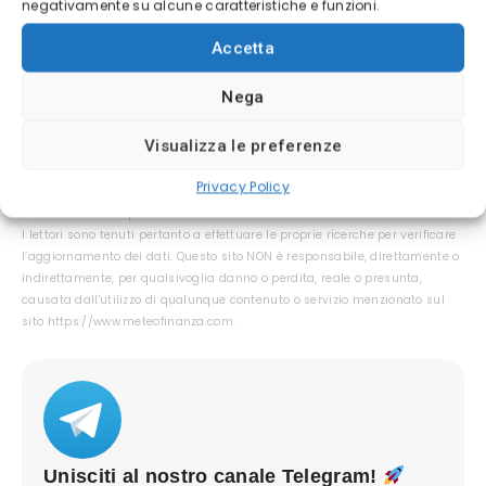
Attenzione:
⚠
negativamente su alcune caratteristiche e funzioni.
CFDs are high-risk instruments and may result in
Accetta
the loss of all your capital.
Nega
Visualizza le preferenze
Questo contenuto non deve essere considerato un consiglio di
investimento.
Non offriamo alcun tipo di consulenza finanziaria.
Privacy Policy
L’articolo ha uno scopo soltanto informativo e alcuni contenuti sono
Comunicati Stampa scritti direttamente dai nostri Clienti.
I lettori sono tenuti pertanto a effettuare le proprie ricerche per verificare
l’aggiornamento dei dati. Questo sito NON è responsabile, direttamente o
indirettamente, per qualsivoglia danno o perdita, reale o presunta,
causata dall'utilizzo di qualunque contenuto o servizio menzionato sul
sito https://www.meteofinanza.com.
Unisciti al nostro canale Telegram!