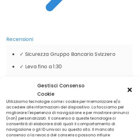
Recensioni
✓
Sicurezza Gruppo Bancario Svizzero
✓
Leva fino a 1:30
✓
Protezione da Saldo Negativo
Gestisci Consenso
Cookie
Utilizziamo tecnologie come i cookie per memorizzare e/o
74.54% di conti di investitori al dettaglio perdono
accedere alle informazioni del dispositivo. Lo facciamo per
migliorare l'esperienza di navigazione e per mostrare annunci
denaro a causa delle negoziazioni in CFD con
(non) personalizzati. Il consenso a queste tecnologie ci
questo fornitore.
consentirà di elaborare dati quali il comportamento di
navigazione o gli ID univoci su questo sito. Il mancato
consenso o la revoca del consenso possono influire