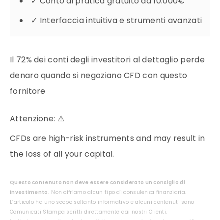
✓
Conto di pratica gratuito da 10.000€
✓
Interfaccia intuitiva e strumenti avanzati
Il 72% dei conti degli investitori al dettaglio perde
denaro quando si negoziano CFD con questo
fornitore
Attenzione:
⚠
CFDs are high-risk instruments and may result in
the loss of all your capital.
Questo contenuto non deve essere considerato un consiglio di
investimento.
Non offriamo alcun tipo di consulenza finanziaria.
L’articolo ha uno scopo soltanto informativo e alcuni contenuti sono
Comunicati Stampa scritti direttamente dai nostri Clienti.