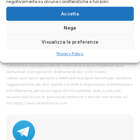
negativamente su alcune caratteristiche e funzioni.
Attenzione:
⚠
Accetta
CFDs are high-risk instruments and may result in
Nega
the loss of all your capital.
Visualizza le preferenze
Questo contenuto non deve essere considerato un consiglio di
Privacy Policy
investimento.
Non offriamo alcun tipo di consulenza finanziaria.
L’articolo ha uno scopo soltanto informativo e alcuni contenuti sono
Comunicati Stampa scritti direttamente dai nostri Clienti.
I lettori sono tenuti pertanto a effettuare le proprie ricerche per verificare
l’aggiornamento dei dati. Questo sito NON è responsabile, direttamente o
indirettamente, per qualsivoglia danno o perdita, reale o presunta,
causata dall'utilizzo di qualunque contenuto o servizio menzionato sul
sito https://www.meteofinanza.com.