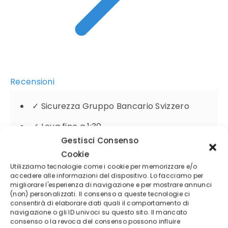
Recensioni
✓
Sicurezza Gruppo Bancario Svizzero
✓
Leva fino a 1:30
Gestisci Consenso
✓
Protezione da Saldo Negativo
Cookie
Utilizziamo tecnologie come i cookie per memorizzare e/o
accedere alle informazioni del dispositivo. Lo facciamo per
migliorare l'esperienza di navigazione e per mostrare annunci
74.54% di conti di investitori al dettaglio perdono
(non) personalizzati. Il consenso a queste tecnologie ci
denaro a causa delle negoziazioni in CFD con
consentirà di elaborare dati quali il comportamento di
navigazione o gli ID univoci su questo sito. Il mancato
questo fornitore.
consenso o la revoca del consenso possono influire