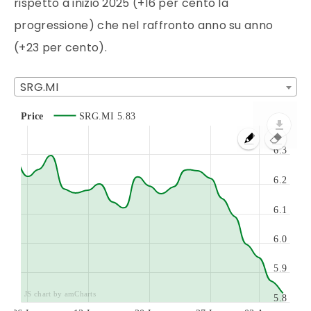
rispetto a inizio 2025 (+16 per cento la
progressione) che nel raffronto anno su anno
(+23 per cento).
SRG.MI
Price
SRG.MI
5.83
6.3
6.2
6.1
6.0
5.9
JS chart by amCharts
5.8