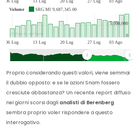
06 Lug
13 Lug
20 Lug
27 Lug
03 Ago
Volume
SRG.MI
9,687,345.00
5,000,000
JS chart by amCharts
0
06 Lug
13 Lug
20 Lug
27 Lug
03 Ago
Giu 26
Lug 26
JS chart by amCharts
Proprio considerando questi valori, viene semmai
il dubbio opposto: e se le azioni Snam fossero
cresciute abbastanza? Un recente report diffuso
nei giorni scorsi dagli
analisti di Berenberg
sembra proprio voler rispondere a questo
interrogativo.