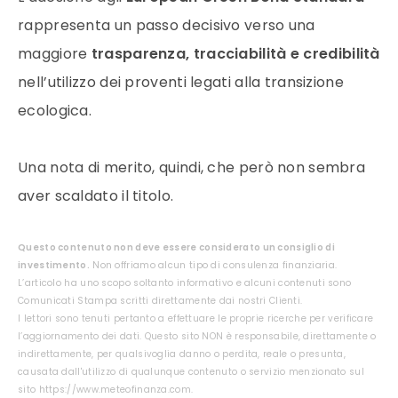
rappresenta un passo decisivo verso una
maggiore
trasparenza, tracciabilità e credibilità
nell’utilizzo dei proventi legati alla transizione
ecologica.
Una nota di merito, quindi, che però non sembra
aver scaldato il titolo.
Questo contenuto non deve essere considerato un consiglio di
investimento.
Non offriamo alcun tipo di consulenza finanziaria.
L’articolo ha uno scopo soltanto informativo e alcuni contenuti sono
Comunicati Stampa scritti direttamente dai nostri Clienti.
I lettori sono tenuti pertanto a effettuare le proprie ricerche per verificare
l’aggiornamento dei dati. Questo sito NON è responsabile, direttamente o
indirettamente, per qualsivoglia danno o perdita, reale o presunta,
causata dall'utilizzo di qualunque contenuto o servizio menzionato sul
sito https://www.meteofinanza.com.