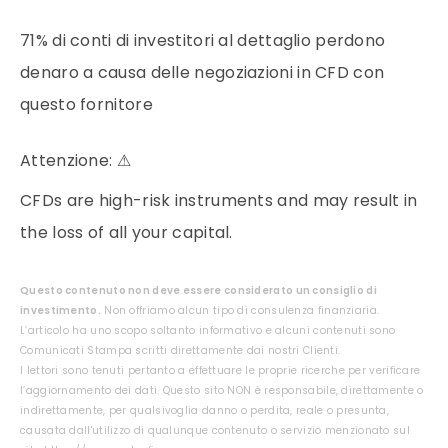
71% di conti di investitori al dettaglio perdono
denaro a causa delle negoziazioni in CFD con
questo fornitore
Attenzione:
⚠
CFDs are high-risk instruments and may result in
the loss of all your capital.
Questo contenuto non deve essere considerato un consiglio di
investimento.
Non offriamo alcun tipo di consulenza finanziaria.
L’articolo ha uno scopo soltanto informativo e alcuni contenuti sono
Comunicati Stampa scritti direttamente dai nostri Clienti.
I lettori sono tenuti pertanto a effettuare le proprie ricerche per verificare
l’aggiornamento dei dati. Questo sito NON è responsabile, direttamente o
indirettamente, per qualsivoglia danno o perdita, reale o presunta,
causata dall'utilizzo di qualunque contenuto o servizio menzionato sul