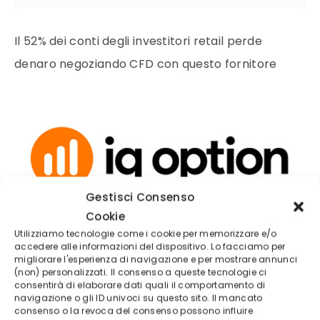
Il 52% dei conti degli investitori retail perde
denaro negoziando CFD con questo fornitore
Gestisci Consenso
Cookie
Utilizziamo tecnologie come i cookie per memorizzare e/o
(5/5)
accedere alle informazioni del dispositivo. Lo facciamo per
migliorare l'esperienza di navigazione e per mostrare annunci
✓
Regulated CySEC License 247/14
(non) personalizzati. Il consenso a queste tecnologie ci
consentirà di elaborare dati quali il comportamento di
Deposito minimo
50€
navigazione o gli ID univoci su questo sito. Il mancato
Broker regolamentato
consenso o la revoca del consenso possono influire