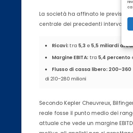
re
car
La società ha affinato le previsioni
centrale dei precedenti intervalli. O
Ricavi:
tra
5,3
e
5,5 miliardi di eu
Margine EBITA:
tra
5,4 percento
Flusso di cassa libero:
200–360 m
di 210–280 milioni
Secondo Kepler Cheuvreux, Bilfinger
reale fosse il punto medio dei ran
attuale che vede un margine EBITD