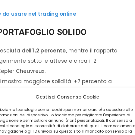
e da usare nel trading online
 PORTAFOGLIO SOLIDO
esciuta dell’
1,2 percento
, mentre il rapporto
ggermente sotto le attese e circa il 2
 Kepler Cheuvreux.
i
mostra maggiore solidità: +7 percento a
81 percento
delle vendite attese per l’anno in
Gestisci Consenso Cookie
nalisti, garantisce una “buona visibilità” sui
ilizziamo tecnologie come i cookie per memorizzare e/o accedere alle
ormazioni del dispositivo. Lo facciamo per migliorare l'esperienza di
vigazione e per mostrare annunci (non) personalizzati. Il consenso a
este tecnologie ci consentirà di elaborare dati quali il comportament
SO IL PUNTO MEDIO
 navigazione o gli ID univoci su questo sito. Il mancato consenso o la