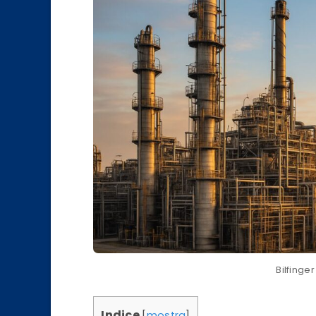
Bilfing
Indice
[
mostra
]