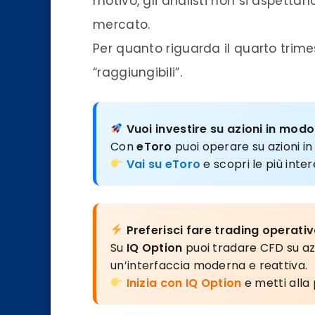
motivo, gli analisti non si aspettan
mercato.
Per quanto riguarda il quarto trimest
“raggiungibili”.
Vuoi investire su azioni in modo
Con
eToro
puoi operare su azioni i
Vai su eToro
e scopri le più inte
Preferisci fare trading operati
Su
IQ Option
puoi tradare CFD su azi
un’interfaccia moderna e reattiva.
Inizia con IQ Option
e metti alla 