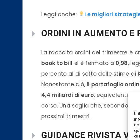
Leggi anche:
Le migliori strategi
ORDINI IN AUMENTO E
La raccolta ordini del trimestre è cr
book to bill
si è fermato a
0,98
, le
percento al di sotto delle stime di
Nonostante ciò, il
portafoglio ordin
4,4 miliardi di euro
, equivalenti all’
corso. Una soglia che, secondo gli a
Ut
prossimi trimestri.
inf
na
qu
GUIDANCE RIVISTA VER
di