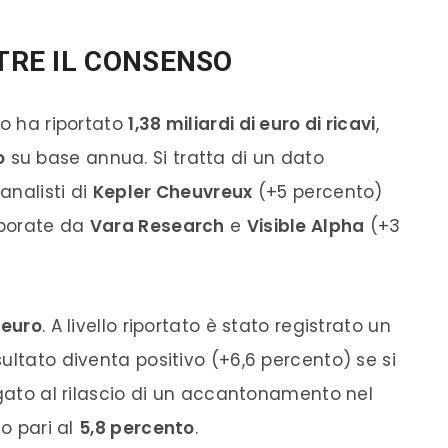
LTRE IL CONSENSO
co ha riportato
1,38 miliardi di euro di ricavi
,
o
su base annua. Si tratta di un dato
analisti di
Kepler Cheuvreux
(+5 percento)
aborate da
Vara Research
e
Visible Alpha
(+3
i euro
. A livello riportato è stato registrato un
isultato diventa positivo (+6,6 percento) se si
egato al rilascio di un accantonamento nel
to pari al
5,8 percento
.