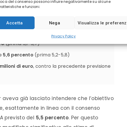
voca del consenso possono influire negativamente su alcune
atteristiche e funzioni.
 per l’anno, orientandole verso la fascia
ra Bilfinger stima:
Accetta
Nega
Visualizza le preferen
Privacy Policy
ro
(prima 5,1-5,7)
e
5,6 percento
(prima 5,2-5,8)
ilioni di euro
, contro la precedente previsione
 aveva già lasciato intendere che l’obiettivo
ge, esattamente in linea con il consenso
A previsto del
5,5 percento
. Per questo