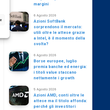
margini
6 Agosto 2026
ze
Azioni SoftBank
sorprendono il mercato:
utili oltre le attese grazie
a Intel, è il momento della
svolta?
6 Agosto 2026
Borse europee, luglio
premia banche ed energia:
i titoli value staccano
nettamente i growth
5 Agosto 2026
Azioni AMD, conti oltre le
attese ma il titolo affonda:
perché gli investitori