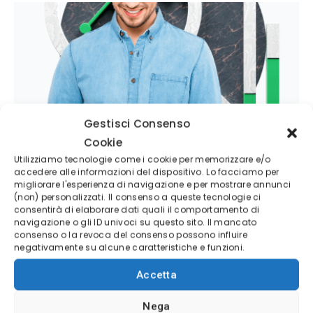
Gestisci Consenso
Azioni Bance Europee
Cookie
Azioni banche europee da mettere nel mirino
Utilizziamo tecnologie come i cookie per memorizzare e/o
nei prossimi mesi
accedere alle informazioni del dispositivo. Lo facciamo per
migliorare l'esperienza di navigazione e per mostrare annunci
MIGLIORI PIATTAFORME DI TRADING
(non) personalizzati. Il consenso a queste tecnologie ci
consentirà di elaborare dati quali il comportamento di
navigazione o gli ID univoci su questo sito. Il mancato
consenso o la revoca del consenso possono influire
negativamente su alcune caratteristiche e funzioni.
(4/5)
Accetta
✓
Sicurezza Gruppo Bancario Svizzero
Deposito minimo
100$
Nega