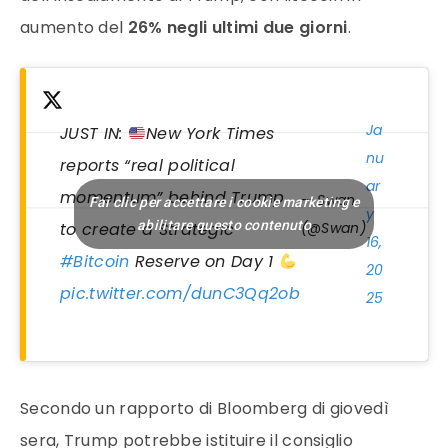
aumento del
26% negli ultimi due giorni
.
Ja
JUST IN:
New York Times
nu
reports “real political
ar
momentum” behind Trump
— Swan
Fai clic per accettare i cookie marketing e
y
abilitare questo contenuto
to create a Strategic
(@Swan)
16,
#Bitcoin
Reserve on Day 1
20
pic.twitter.com/dunC3Qq2ob
25
Secondo un rapporto di Bloomberg di giovedì
sera, Trump potrebbe istituire il consiglio