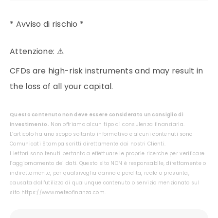
* Avviso di rischio *
Attenzione:
⚠
CFDs are high-risk instruments and may result in
the loss of all your capital.
Questo contenuto non deve essere considerato un consiglio di
investimento.
Non offriamo alcun tipo di consulenza finanziaria.
L’articolo ha uno scopo soltanto informativo e alcuni contenuti sono
Comunicati Stampa scritti direttamente dai nostri Clienti.
I lettori sono tenuti pertanto a effettuare le proprie ricerche per verificare
l’aggiornamento dei dati. Questo sito NON è responsabile, direttamente o
indirettamente, per qualsivoglia danno o perdita, reale o presunta,
causata dall'utilizzo di qualunque contenuto o servizio menzionato sul
sito https://www.meteofinanza.com.