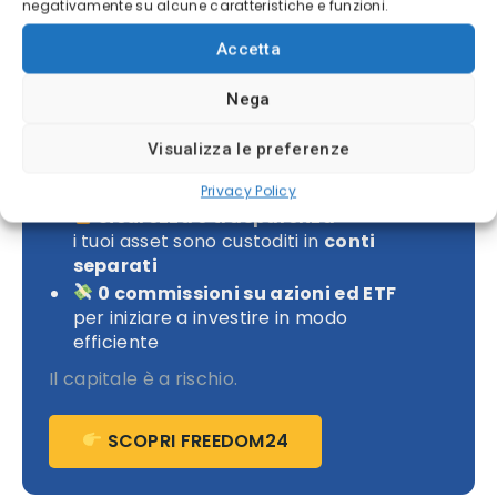
negativamente su alcune caratteristiche e funzioni.
Accetta
Investi con Freedom24 senza
commissioni
Nega
Idee di investimento degli analisti
Visualizza le preferenze
Titoli con rendimento medio potenziale
fino al
16%
Privacy Policy
Sicurezza e trasparenza
i tuoi asset sono custoditi in
conti
separati
0 commissioni su azioni ed ETF
per iniziare a investire in modo
efficiente
Il capitale è a rischio.
SCOPRI FREEDOM24