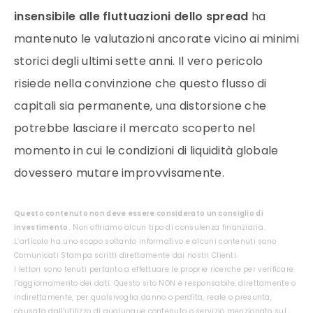
insensibile alle fluttuazioni dello spread
ha
mantenuto le valutazioni ancorate vicino ai minimi
storici degli ultimi sette anni. Il vero pericolo
risiede nella convinzione che questo flusso di
capitali sia permanente, una distorsione che
potrebbe lasciare il mercato scoperto nel
momento in cui le condizioni di liquidità globale
dovessero mutare improvvisamente.
Questo contenuto non deve essere considerato un consiglio di
investimento.
Non offriamo alcun tipo di consulenza finanziaria.
L’articolo ha uno scopo soltanto informativo e alcuni contenuti sono
Comunicati Stampa scritti direttamente dai nostri Clienti.
I lettori sono tenuti pertanto a effettuare le proprie ricerche per verificare
l’aggiornamento dei dati. Questo sito NON è responsabile, direttamente o
indirettamente, per qualsivoglia danno o perdita, reale o presunta,
causata dall'utilizzo di qualunque contenuto o servizio menzionato sul