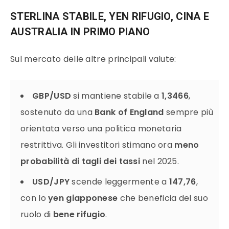
STERLINA STABILE, YEN RIFUGIO, CINA E
AUSTRALIA IN PRIMO PIANO
Sul mercato delle altre principali valute:
GBP/USD
si mantiene stabile a
1,3466
,
sostenuto da una
Bank of England
sempre più
orientata verso una politica monetaria
restrittiva. Gli investitori stimano ora
meno
probabilità di tagli dei tassi
nel 2025.
USD/JPY
scende leggermente a
147,76
,
con lo
yen giapponese
che beneficia del suo
ruolo di
bene rifugio
.