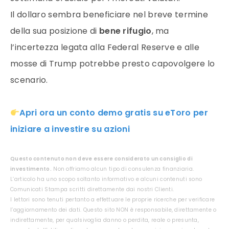
Il dollaro sembra beneficiare nel breve termine
della sua posizione di
bene rifugio
, ma
l’incertezza legata alla Federal Reserve e alle
mosse di Trump potrebbe presto capovolgere lo
scenario.
Apri ora un conto demo gratis su eToro per
iniziare a investire su azioni
Questo contenuto non deve essere considerato un consiglio di
investimento.
Non offriamo alcun tipo di consulenza finanziaria.
L’articolo ha uno scopo soltanto informativo e alcuni contenuti sono
Comunicati Stampa scritti direttamente dai nostri Clienti.
I lettori sono tenuti pertanto a effettuare le proprie ricerche per verificare
l’aggiornamento dei dati. Questo sito NON è responsabile, direttamente o
indirettamente, per qualsivoglia danno o perdita, reale o presunta,