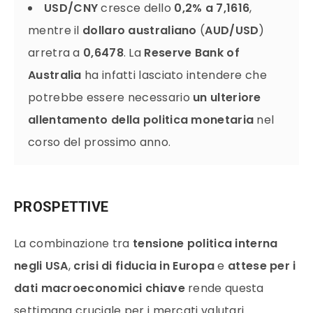
USD/CNY
cresce dello
0,2% a 7,1616
,
mentre il
dollaro australiano
(
AUD/USD
)
arretra a
0,6478
. La
Reserve Bank of
Australia
ha infatti lasciato intendere che
potrebbe essere necessario
un ulteriore
allentamento della politica monetaria
nel
corso del prossimo anno.
PROSPETTIVE
La combinazione tra
tensione politica interna
negli USA
,
crisi di fiducia in Europa
e
attese per i
dati macroeconomici chiave
rende questa
settimana cruciale per i mercati valutari.