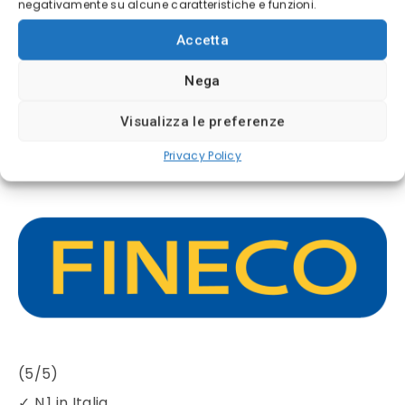
negativamente su alcune caratteristiche e funzioni.
✓
Interfaccia intuitiva e strumenti avanzati
Accetta
Nega
Il 72% dei conti degli investitori al dettaglio perde
denaro quando si negoziano CFD con questo
Visualizza le preferenze
fornitore
Privacy Policy
(5/5)
✓
N.1 in Italia