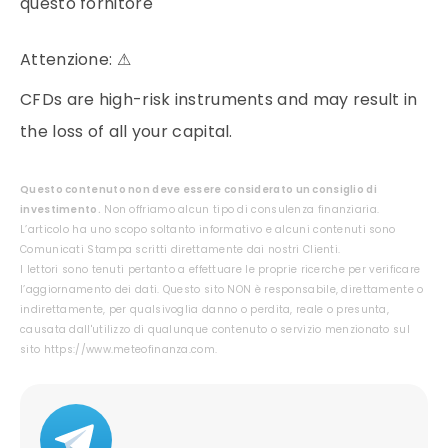
questo fornitore
Attenzione:
⚠
CFDs are high-risk instruments and may result in
the loss of all your capital.
Questo contenuto non deve essere considerato un consiglio di
investimento.
Non offriamo alcun tipo di consulenza finanziaria.
L’articolo ha uno scopo soltanto informativo e alcuni contenuti sono
Comunicati Stampa scritti direttamente dai nostri Clienti.
I lettori sono tenuti pertanto a effettuare le proprie ricerche per verificare
l’aggiornamento dei dati. Questo sito NON è responsabile, direttamente o
indirettamente, per qualsivoglia danno o perdita, reale o presunta,
causata dall'utilizzo di qualunque contenuto o servizio menzionato sul
sito https://www.meteofinanza.com.