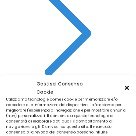
Gestisci Consenso
Cookie
Utilizziamo tecnologie come i cookie per memorizzare e/o
Recensioni
accedere alle informazioni del dispositivo. Lo facciamo per
migliorare l'esperienza di navigazione e per mostrare annunci
(non) personalizzati. Il consenso a queste tecnologie ci
✓
Regulated CySEC License 247/14
consentirà di elaborare dati quali il comportamento di
navigazione o gli ID univoci su questo sito. Il mancato
✓
Conto di pratica gratuito da 10.000€
consenso o la revoca del consenso possono influire