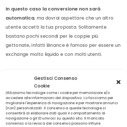
In questo caso la conversione non sarà
automatica
, ma dovrai aspettare che un altro
utente accetti la tua proposta. Solitamente
bastano pochi secondi per le coppie più
gettonate, infatti Binance è famoso per essere un
exchange molto liquido e con molti utenti.
COME FARE TRADING SU BINANCE SULLA
Gestisci Consenso
PIATTAFORMA AVANZATA
Cookie
Utilizziamo tecnologie come i cookie per memorizzare e/o
accedere alle informazioni del dispositivo. Lo facciamo per
Non ti senti un principiante,
ma vuoi fare trading
migliorare l'esperienza di navigazione e per mostrare annunci
su una piattaforma avanzata e indicata per i
(non) personalizzati. Il consenso a queste tecnologie ci
consentirà di elaborare dati quali il comportamento di
trader più esperti?
Puoi farlo senza problemi, dal
navigazione o gli ID univoci su questo sito. Il mancato
consenso o la revoca del consenso possono influire
menu a tendina in alto clicca su
Trading
e poi su