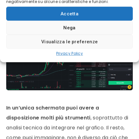
negativamente su alcune caratteristiche e funzioni.
Avanzato
. Vedrai un’immagine, come quella
Accetta
seguente:
Nega
Visualizza le preferenze
Privacy Policy
In un’unica schermata puoi avere a
disposizione molti più strumenti
, soprattutto di
analisi tecnica da integrare nel grafico. Il resto,
come puoi immaginare, non è diverso da ciò che