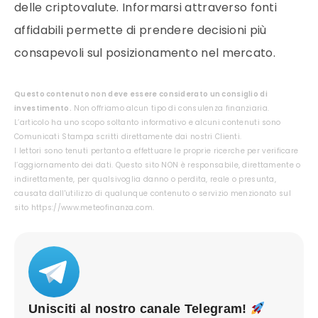
delle criptovalute. Informarsi attraverso fonti
affidabili permette di prendere decisioni più
consapevoli sul posizionamento nel mercato.
Questo contenuto non deve essere considerato un consiglio di
investimento.
Non offriamo alcun tipo di consulenza finanziaria.
L’articolo ha uno scopo soltanto informativo e alcuni contenuti sono
Comunicati Stampa scritti direttamente dai nostri Clienti.
I lettori sono tenuti pertanto a effettuare le proprie ricerche per verificare
l’aggiornamento dei dati. Questo sito NON è responsabile, direttamente o
indirettamente, per qualsivoglia danno o perdita, reale o presunta,
causata dall'utilizzo di qualunque contenuto o servizio menzionato sul
sito https://www.meteofinanza.com.
Unisciti al nostro canale Telegram!