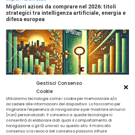
Migliori azioni da comprare nel 2026: titoli
strategici tra intelligenza artificiale, energia e
difesa europea
Gestisci Consenso
Calendario trimestrali Borsa Italiana
Cookie
Calendario trimestrali Borsa Italiana: conti in
uscita aprile-maggio 2026
Utilizziamo tecnologie come i cookie per memorizzare e/o
accedere alle informazioni del dispositivo. Lo facciamo per
migliorare l'esperienza di navigazione e per mostrare annunci
(non) personalizzati. Il consenso a queste tecnologie ci
consentirà di elaborare dati quali il comportamento di
navigazione o gli ID univoci su questo sito. Il mancato
consenso o la revoca del consenso possono influire