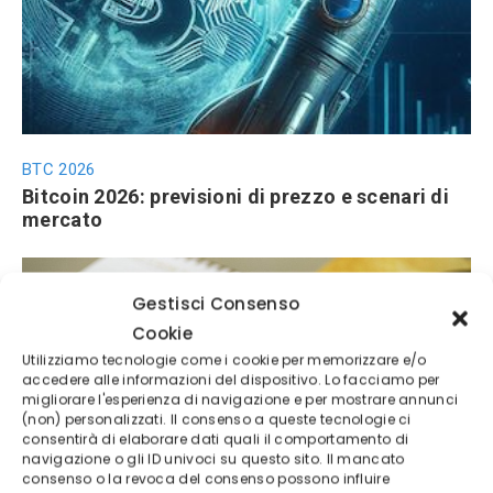
BTC 2026
Bitcoin 2026: previsioni di prezzo e scenari di
mercato
Gestisci Consenso
Cookie
Utilizziamo tecnologie come i cookie per memorizzare e/o
accedere alle informazioni del dispositivo. Lo facciamo per
migliorare l'esperienza di navigazione e per mostrare annunci
(non) personalizzati. Il consenso a queste tecnologie ci
consentirà di elaborare dati quali il comportamento di
Prezzo Oro
navigazione o gli ID univoci su questo sito. Il mancato
consenso o la revoca del consenso possono influire
Oro verso 6.000 dollari? Le nuove previsioni di