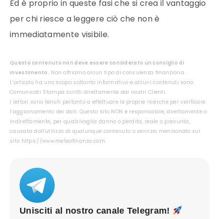
Ed è proprio in queste fasi che si crea il vantaggio
per chi riesce a leggere ciò che non è
immediatamente visibile.
Questo contenuto non deve essere considerato un consiglio di
investimento.
Non offriamo alcun tipo di consulenza finanziaria.
L’articolo ha uno scopo soltanto informativo e alcuni contenuti sono
Comunicati Stampa scritti direttamente dai nostri Clienti.
I lettori sono tenuti pertanto a effettuare le proprie ricerche per verificare
l’aggiornamento dei dati. Questo sito NON è responsabile, direttamente o
indirettamente, per qualsivoglia danno o perdita, reale o presunta,
causata dall'utilizzo di qualunque contenuto o servizio menzionato sul
sito https://www.meteofinanza.com.
Unisciti al nostro canale Telegram!