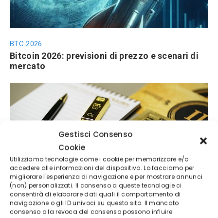
BTC 2026
Bitcoin 2026: previsioni di prezzo e scenari di
mercato
Gestisci Consenso
Cookie
Utilizziamo tecnologie come i cookie per memorizzare e/o
accedere alle informazioni del dispositivo. Lo facciamo per
Prezzo Oro
migliorare l'esperienza di navigazione e per mostrare annunci
Oro verso 6.000 dollari? Le nuove previsioni di
(non) personalizzati. Il consenso a queste tecnologie ci
Wall Street sorprendono gli investitori
consentirà di elaborare dati quali il comportamento di
navigazione o gli ID univoci su questo sito. Il mancato
consenso o la revoca del consenso possono influire