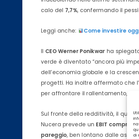
calo del
7,7%
, confermando il pess
Leggi anche:
Come investire oggi
Il
CEO Werner Ponikwar
ha spiegato 
verde è diventato “ancora più impe
dell’economia globale e la crescen
progetti. Ha inoltre affermato che
per affrontare il rallentamento, anch
Sul fronte della redditività, il qua
Ut
inf
Nucera prevede un
EBIT compreso t
na
qu
pareggio
, ben lontano dalle aspett
di