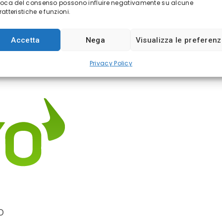
voca del consenso possono influire negativamente su alcune
mento rispetto al modesto
utile operativo di 2
atteristiche e funzioni.
Accetta
Nega
Visualizza le preferen
Privacy Policy
D