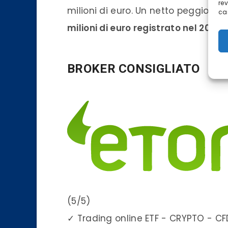
re
milioni di euro. Un netto peggiora
car
milioni di euro registrato nel 2025
.
BROKER CONSIGLIATO
(5/5)
✓
Trading online ETF - CRYPTO - CF