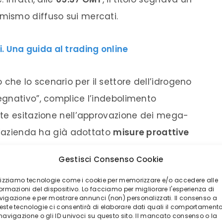
imismo diffuso sui mercati.
. Una guida al trading online
che lo scenario per il settore dell’idrogeno
gnativo”, complice l’indebolimento
te esitazione nell’approvazione dei mega-
 l’azienda ha già adottato
misure proattive
e se non sono stati forniti ulteriori dettagli.
Gestisci Consenso Cookie
dro appare altrettanto complesso. Per il 2026,
ilizziamo tecnologie come i cookie per memorizzare e/o accedere alle
ormazioni del dispositivo. Lo facciamo per migliorare l'esperienza di
ra una perdita di 30 milioni di euro e il
vigazione e per mostrare annunci (non) personalizzati. Il consenso a
este tecnologie ci consentirà di elaborare dati quali il comportament
ative di LSEG, che stimavano un utile di 9,3
 navigazione o gli ID univoci su questo sito. Il mancato consenso o la