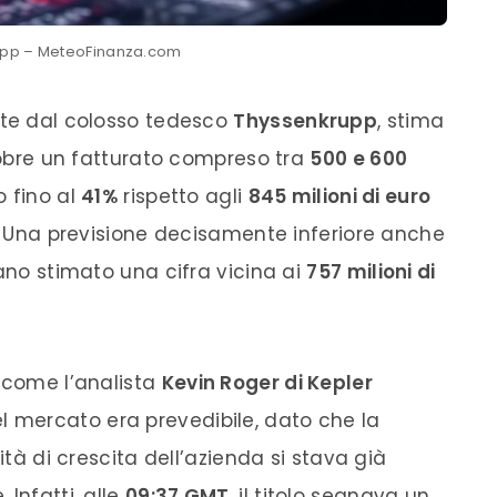
upp – MeteoFinanza.com
nte dal colosso tedesco
Thyssenkrupp
, stima
ttobre un fatturato compreso tra
500 e 600
o fino al
41%
rispetto agli
845 milioni di euro
e. Una previsione decisamente inferiore anche
vano stimato una cifra vicina ai
757 milioni di
, come l’analista
Kevin Roger di Kepler
el mercato era prevedibile, dato che la
ità di crescita dell’azienda si stava già
Infatti, alle
09:37 GMT
, il titolo segnava un