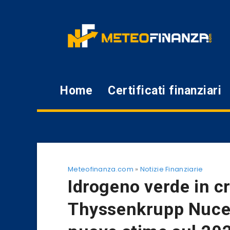
Home
Certificati finanziari
Meteofinanza.com
»
Notizie Finanziarie
Idrogeno verde in cr
Thyssenkrupp Nucer