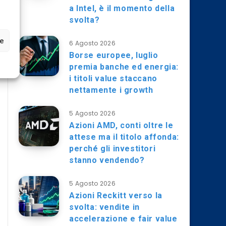
a Intel, è il momento della
svolta?
ze
6 Agosto 2026
Borse europee, luglio
premia banche ed energia:
i titoli value staccano
nettamente i growth
5 Agosto 2026
Azioni AMD, conti oltre le
attese ma il titolo affonda:
perché gli investitori
stanno vendendo?
5 Agosto 2026
Azioni Reckitt verso la
svolta: vendite in
accelerazione e fair value