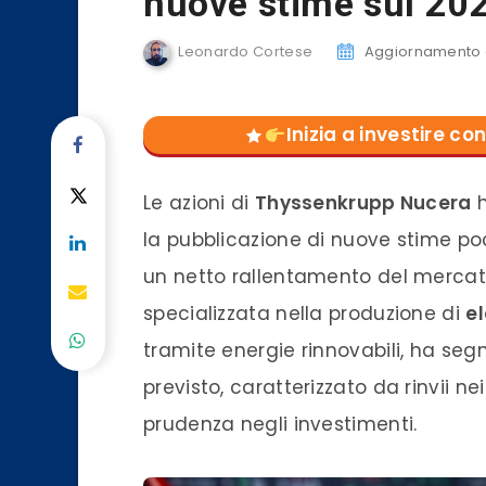
nuove stime sul 20
Leonardo Cortese
Aggiornamento 
Inizia a investire 
Le azioni di
Thyssenkrupp Nucera
h
la pubblicazione di nuove stime po
un netto rallentamento del mercato
specializzata nella produzione di
el
tramite energie rinnovabili, ha se
previsto, caratterizzato da rinvii n
prudenza negli investimenti.