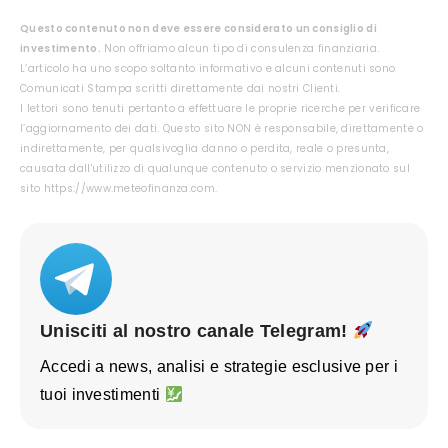
Questo contenuto non deve essere considerato un consiglio di
investimento.
Non offriamo alcun tipo di consulenza finanziaria.
L’articolo ha uno scopo soltanto informativo e alcuni contenuti sono
Comunicati Stampa scritti direttamente dai nostri Clienti.
I lettori sono tenuti pertanto a effettuare le proprie ricerche per verificare
l’aggiornamento dei dati. Questo sito NON è responsabile, direttamente o
indirettamente, per qualsivoglia danno o perdita, reale o presunta,
causata dall'utilizzo di qualunque contenuto o servizio menzionato sul
sito https://www.meteofinanza.com.
Unisciti al nostro canale Telegram!
Accedi a news, analisi e strategie esclusive per i
tuoi investimenti