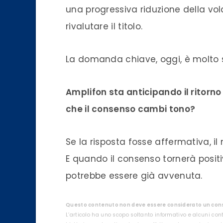
una progressiva riduzione della vola
rivalutare il titolo.
La domanda chiave, oggi, è molto 
Amplifon sta anticipando il ritorno d
che il consenso cambi tono?
Se la risposta fosse affermativa, i
E quando il consenso tornerà positiv
potrebbe essere già avvenuta.
Questo contenuto non deve essere considerato un consi
L’articolo ha uno scopo soltanto informativo e alcuni con