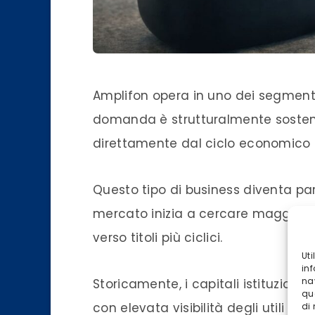
Amplifon opera in uno dei segmenti p
domanda è strutturalmente sosten
direttamente dal ciclo economico t
Questo tipo di business diventa part
mercato inizia a cercare maggiore s
verso titoli più ciclici.
Ut
inf
na
Storicamente, i capitali istituzion
qu
con elevata visibilità degli utili 
di