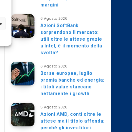
margini
6 Agosto 2026
ze
Azioni SoftBank
sorprendono il mercato:
utili oltre le attese grazie
a Intel, è il momento della
svolta?
6 Agosto 2026
Borse europee, luglio
premia banche ed energia:
i titoli value staccano
nettamente i growth
5 Agosto 2026
Azioni AMD, conti oltre le
attese ma il titolo affonda:
perché gli investitori