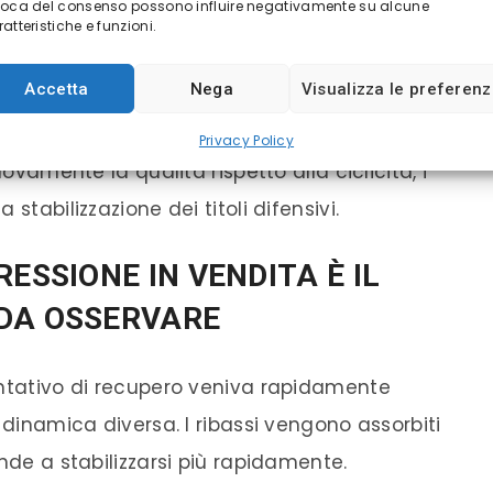
voca del consenso possono influire negativamente su alcune
i analisti.
atteristiche e funzioni.
Accetta
Nega
Visualizza le preferen
Privacy Policy
uovamente la qualità rispetto alla ciclicità, i
stabilizzazione dei titoli difensivi.
ESSIONE IN VENDITA È IL
 DA OSSERVARE
entativo di recupero veniva rapidamente
 dinamica diversa. I ribassi vengono assorbiti
nde a stabilizzarsi più rapidamente.