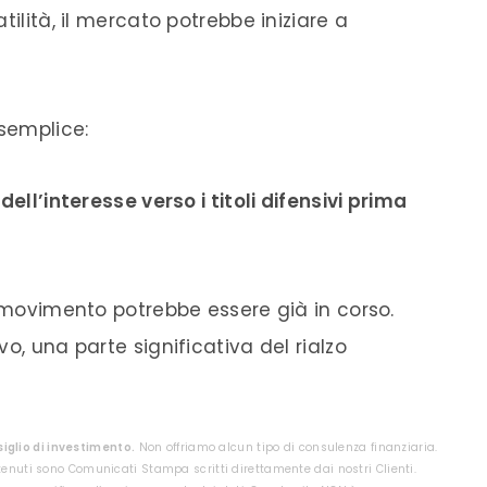
tilità, il mercato potrebbe iniziare a
semplice:
ell’interesse verso i titoli difensivi prima
l movimento potrebbe essere già in corso.
o, una parte significativa del rialzo
glio di investimento.
Non offriamo alcun tipo di consulenza finanziaria.
tenuti sono Comunicati Stampa scritti direttamente dai nostri Clienti.