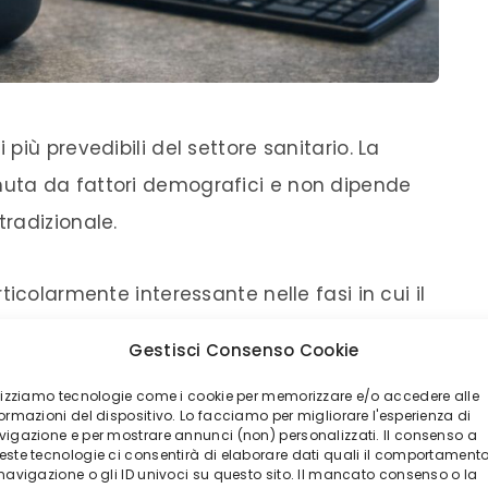
iù prevedibili del settore sanitario. La
uta da fattori demografici e non dipende
radizionale.
icolarmente interessante nelle fasi in cui il
tabilità dopo periodi di forte rotazione
Gestisci Consenso Cookie
ilizziamo tecnologie come i cookie per memorizzare e/o accedere alle
ormazioni del dispositivo. Lo facciamo per migliorare l'esperienza di
vigazione e per mostrare annunci (non) personalizzati. Il consenso a
ali tendono a tornare gradualmente su società
este tecnologie ci consentirà di elaborare dati quali il comportament
prima che questo cambiamento diventi
 navigazione o gli ID univoci su questo sito. Il mancato consenso o la