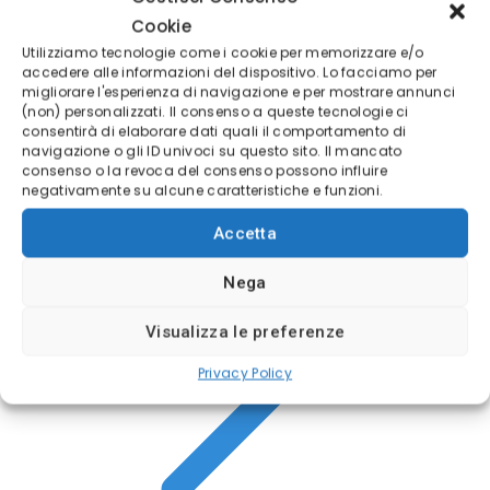
(4/5)
Cookie
✓
Sicurezza Gruppo Bancario Svizzero
Utilizziamo tecnologie come i cookie per memorizzare e/o
accedere alle informazioni del dispositivo. Lo facciamo per
Deposito minimo
100$
migliorare l'esperienza di navigazione e per mostrare annunci
Broker regolamentato
(non) personalizzati. Il consenso a queste tecnologie ci
consentirà di elaborare dati quali il comportamento di
navigazione o gli ID univoci su questo sito. Il mancato
consenso o la revoca del consenso possono influire
negativamente su alcune caratteristiche e funzioni.
Accetta
Nega
Visualizza le preferenze
Privacy Policy