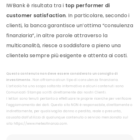
IWBank è risultata tra i
top performer di
customer satisfaction
. In particolare, secondo i
clienti, la banca garantisce un’ottima “consulenza
finanziaria”, in altre parole attraverso la
multicanalità, riesce a soddisfare a pieno una
clientela sempre più esigente e attenta ai costi.
Questo contenuto non deve essere considerato un consiglio di
investimento.
Non offriamo alcun tipo di consulenza finanziaria.
L’articolo ha uno scopo soltanto informativo e alcuni contenuti sono
Comunicati Stampa scritti direttamente dai nostri Clienti.
I lettori sono tenuti pertanto a effettuare le proprie ricerche per verificare
l’aggiornamento dei dati. Questo sito NON è responsabile, direttamente o
indirettamente, per qualsivoglia danno o perdita, reale o presunta,
causata dall'utilizzo di qualunque contenuto o servizio menzionato sul
sito https://www.meteofinanza.com.