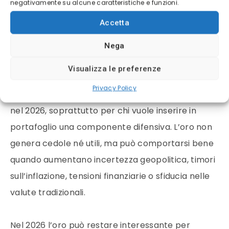
negativamente su alcune caratteristiche e funzioni.
credito investment grade sia per strumenti più
esposti al rischio.
Accetta
Nega
ETF ORO: UNA PROTEZIONE UTILE SE IL
MERCATO DIVENTA PIÙ NERVOSO
Visualizza le preferenze
Privacy Policy
Gli
ETF sull’oro
restano strumenti da considerare
nel 2026, soprattutto per chi vuole inserire in
portafoglio una componente difensiva. L’oro non
genera cedole né utili, ma può comportarsi bene
quando aumentano incertezza geopolitica, timori
sull’inflazione, tensioni finanziarie o sfiducia nelle
valute tradizionali.
Nel 2026 l’oro può restare interessante per