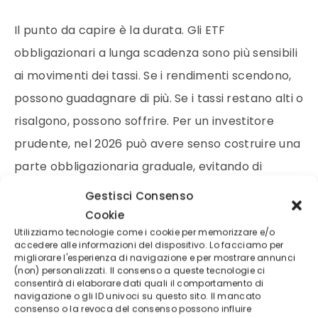
Il punto da capire è la durata. Gli ETF
obbligazionari a lunga scadenza sono più sensibili
ai movimenti dei tassi. Se i rendimenti scendono,
possono guadagnare di più. Se i tassi restano alti o
risalgono, possono soffrire. Per un investitore
prudente, nel 2026 può avere senso costruire una
parte obbligazionaria graduale, evitando di
concentrare tutto su una sola durata.
Gestisci Consenso
Cookie
Utilizziamo tecnologie come i cookie per memorizzare e/o
Gli afflussi recenti confermano che il mercato sta
accedere alle informazioni del dispositivo. Lo facciamo per
tornando a guardare con interesse al reddito
migliorare l'esperienza di navigazione e per mostrare annunci
(non) personalizzati. Il consenso a queste tecnologie ci
fisso. Ad aprile 2026 gli ETF obbligazionari hanno
consentirà di elaborare dati quali il comportamento di
navigazione o gli ID univoci su questo sito. Il mancato
raccolto capitali importanti, con domanda sia per
consenso o la revoca del consenso possono influire