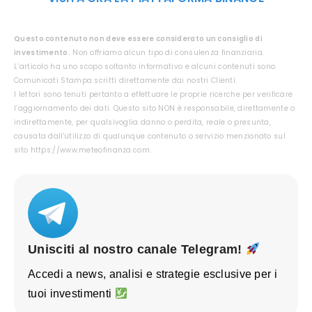
Questo contenuto non deve essere considerato un consiglio di
investimento.
Non offriamo alcun tipo di consulenza finanziaria.
L’articolo ha uno scopo soltanto informativo e alcuni contenuti sono
Comunicati Stampa scritti direttamente dai nostri Clienti.
I lettori sono tenuti pertanto a effettuare le proprie ricerche per verificare
l’aggiornamento dei dati. Questo sito NON è responsabile, direttamente o
indirettamente, per qualsivoglia danno o perdita, reale o presunta,
causata dall'utilizzo di qualunque contenuto o servizio menzionato sul
sito https://www.meteofinanza.com.
Unisciti al nostro canale Telegram!
Accedi a news, analisi e strategie esclusive per i
tuoi investimenti