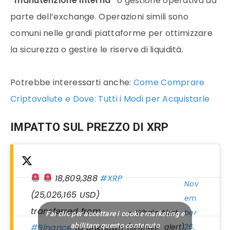
“manutenzione interna”
o gestione operativa da
parte dell’exchange. Operazioni simili sono
comuni nelle grandi piattaforme per ottimizzare
la sicurezza o gestire le riserve di liquidità.
Potrebbe interessarti anche:
Come Comprare
Criptovalute e Dove: Tutti i Modi per Acquistarle
IMPATTO SUL PREZZO DI XRP
18,809,388
#XRP
Nov
(25,026,165 USD)
em
transferred from
— Whale Alert
ber
Fai clic per accettare i cookie marketing e
abilitare questo contenuto
#Binance
to unknown
(@whale_alert)
26,