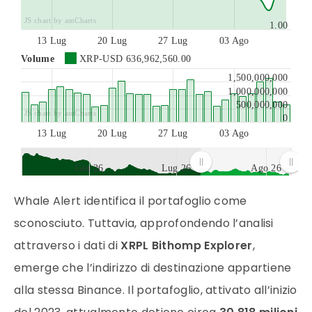
JS chart by amCharts
1.00
13 Lug
20 Lug
27 Lug
03 Ago
Volume
XRP-USD
636,962,560.00
1,500,000,000
1,000,000,000
500,000,000
JS chart by amCharts
0
13 Lug
20 Lug
27 Lug
03 Ago
Giu 26
Lug 26
Ago 26
JS chart by amCharts
Whale Alert identifica il portafoglio come
sconosciuto. Tuttavia, approfondendo l’analisi
attraverso i dati di
XRPL Bithomp Explorer
,
emerge che l’indirizzo di destinazione appartiene
alla stessa Binance. Il portafoglio, attivato all’inizio