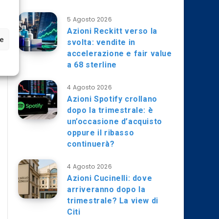
5 Agosto 2026
Azioni Reckitt verso la
ze
svolta: vendite in
accelerazione e fair value
a 68 sterline
4 Agosto 2026
Azioni Spotify crollano
dopo la trimestrale: è
un’occasione d’acquisto
oppure il ribasso
continuerà?
4 Agosto 2026
Azioni Cucinelli: dove
arriveranno dopo la
trimestrale? La view di
Citi