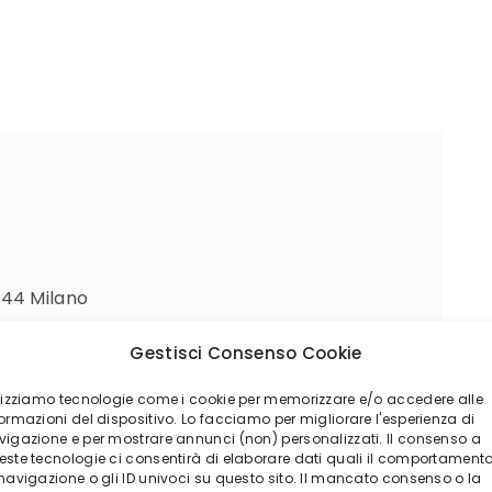
144 Milano
Gestisci Consenso Cookie
ilizziamo tecnologie come i cookie per memorizzare e/o accedere alle
ormazioni del dispositivo. Lo facciamo per migliorare l'esperienza di
vigazione e per mostrare annunci (non) personalizzati. Il consenso a
este tecnologie ci consentirà di elaborare dati quali il comportament
onano i fondi Sicav (Società di
 navigazione o gli ID univoci su questo sito. Il mancato consenso o la