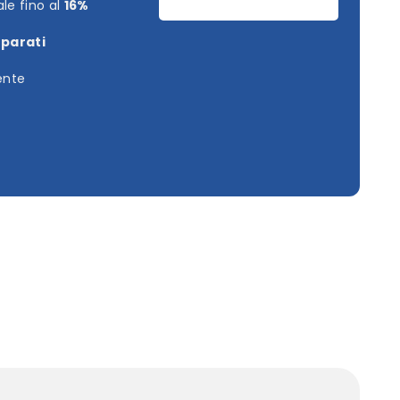
le fino al
16%
eparati
iente