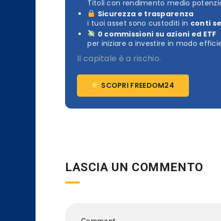
Titoli con rendimento medio potenzia
Sicurezza e trasparenza
i tuoi asset sono custoditi in
conti s
0 commissioni su azioni ed ETF
per iniziare a investire in modo effic
Il capitale è a rischio.
SCOPRI FREEDOM24
LASCIA UN COMMENTO