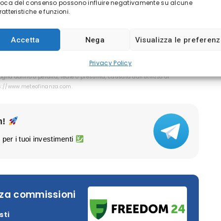
voca del consenso possono influire negativamente su alcune
ile)
atteristiche e funzioni.
Accetta
Nega
Visualizza le preferen
glio di investimento.
Non offriamo alcun tipo di consulenza finanziaria.
tenuti sono Comunicati Stampa scritti direttamente dai nostri Clienti.
Privacy Policy
rche per verificare l’aggiornamento dei dati. Questo sito NON è
glia danno o perdita, reale o presunta, causata dall'utilizzo di
ps://www.meteofinanza.com.
m!
 per i tuoi investimenti
nza commissioni
sti