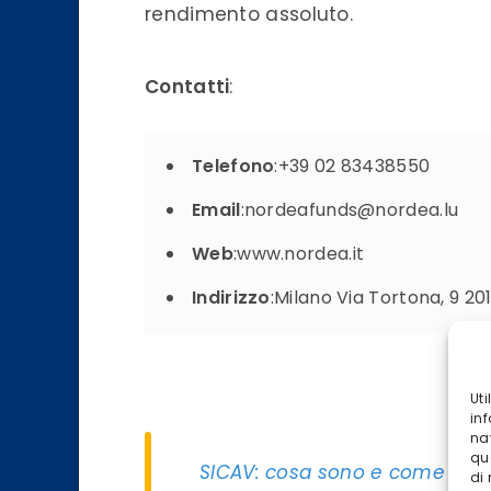
rendimento assoluto.
Contatti
:
Telefono
:+39 02 83438550
Email
:nordeafunds@nordea.lu
Web
:www.nordea.it
Indirizzo
:Milano Via Tortona, 9 20
Ut
inf
na
qu
SICAV: cosa sono e come funzi
di