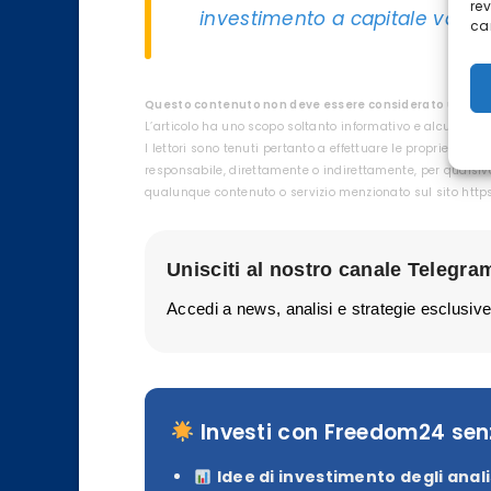
re
investimento a capitale variab
car
Questo contenuto non deve essere considerato un consi
L’articolo ha uno scopo soltanto informativo e alcuni con
I lettori sono tenuti pertanto a effettuare le proprie rice
responsabile, direttamente o indirettamente, per qualsivo
qualunque contenuto o servizio menzionato sul sito htt
Unisciti al nostro canale Telegra
Accedi a news, analisi e strategie esclusive
Investi con Freedom24 se
Idee di investimento degli anali