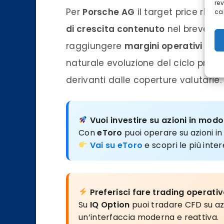
re
Per
Porsche AG
il target price rim
car
di crescita contenuto
nel breve per
raggiungere
margini operativi a d
naturale evoluzione del ciclo prodo
derivanti dalle coperture valutarie.
Vuoi investire su azioni in modo
Con
eToro
puoi operare su azioni i
Vai su eToro
e scopri le più inte
Preferisci fare trading operati
Su
IQ Option
puoi tradare CFD su azi
un’interfaccia moderna e reattiva.