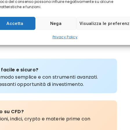
voca del consenso possono influire negativamente su alcune
ane a
46 euro
, ma UBS segnala un
potenziale
atteristiche e funzioni.
iodo, citando la scarsa probabilità di
Accetta
Nega
Visualizza le preferen
oppia cifra prima del 2028
a causa della
tto e della graduale fine dei vantaggi
Privacy Policy
 facile e sicuro?
n modo semplice e con strumenti avanzati.
ressanti opportunità di investimento.
vo su CFD?
oni, indici, crypto e materie prime con