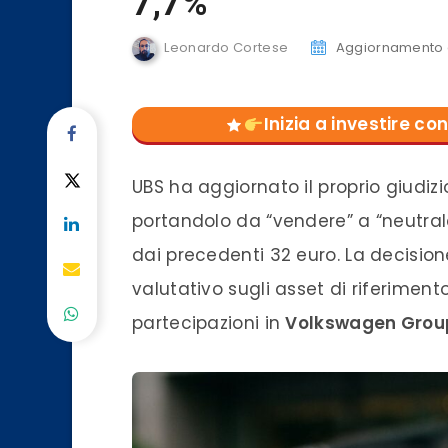
7,7%
Leonardo Cortese
Aggiornamento 
Inizia a investire 
UBS ha aggiornato il proprio giudiz
portandolo da “vendere” a “neutra
dai precedenti 32 euro. La decisio
valutativo sugli asset di riferimento
partecipazioni in
Volkswagen Grou