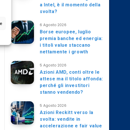
a Intel, è il momento della
svolta?
ze
6 Agosto 2026
Borse europee, luglio
premia banche ed energia:
i titoli value staccano
nettamente i growth
5 Agosto 2026
Azioni AMD, conti oltre le
attese ma il titolo affonda:
perché gli investitori
stanno vendendo?
5 Agosto 2026
Azioni Reckitt verso la
svolta: vendite in
accelerazione e fair value