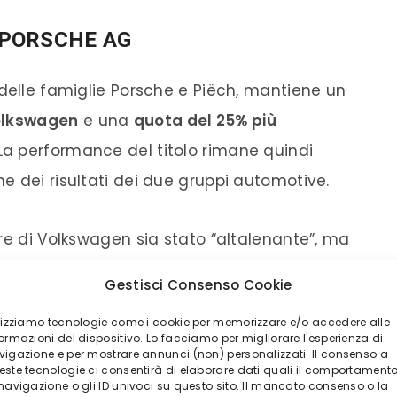
 PORSCHE AG
 delle famiglie Porsche e Piëch, mantiene un
Volkswagen
e una
quota del 25% più
 La performance del titolo rimane quindi
e dei risultati dei due gruppi automotive.
re di Volkswagen sia stato “altalenante”, ma
ntlitz su redditività e flussi di cassa sono
Gestisci Consenso Cookie
il 2026 viene stimato un
utile operativo di 17,2
ilizziamo tecnologie come i cookie per memorizzare e/o accedere alle
l
5,1%
e un
free cash flow di 3,2 miliardi di
ormazioni del dispositivo. Lo facciamo per migliorare l'esperienza di
vigazione e per mostrare annunci (non) personalizzati. Il consenso a
este tecnologie ci consentirà di elaborare dati quali il comportament
 navigazione o gli ID univoci su questo sito. Il mancato consenso o la