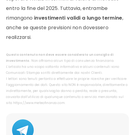
entro la fine del 2025. Tuttavia, entrambe
rimangono
investimenti validi a lungo termine
,
anche se queste previsioni non dovessero
realizzarsi.
Questo contenuto non deve essere considerato un consiglio di
investimento.
Non offriamo alcun tipo di consulenza finanziaria.
L’articolo ha uno scopo soltanto informativo e alcuni contenuti sono
Comunicati Stampa scritti direttamente dai nostri Clienti.
I lettori sono tenuti pertanto a effettuare le proprie ricerche per verificare
l’aggiornamento dei dati. Questo sito NON è responsabile, direttamente o
indirettamente, per qualsivoglia danno o perdita, reale o presunta,
causata dall'utilizzo di qualunque contenuto o servizio menzionato sul
sito https://www.meteofinanza.com.