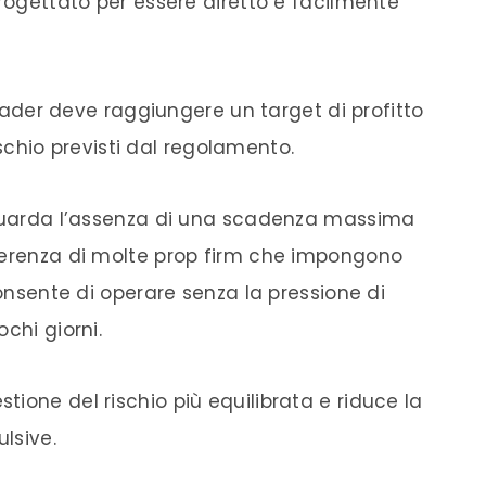
progettato per essere diretto e facilmente
 trader deve raggiungere un target di profitto
rischio previsti dal regolamento.
riguarda l’assenza di una scadenza massima
ferenza di molte prop firm che impongono
consente di operare senza la pressione di
chi giorni.
ione del rischio più equilibrata e riduce la
lsive.