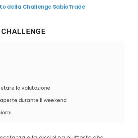
to della Challenge SabioTrade
A CHALLENGE
etare la valutazione
i aperte durante il weekend
iorni
 costanza e la disciplina piuttosto che