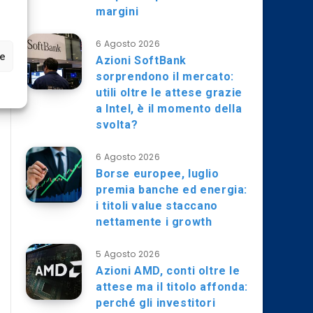
margini
6 Agosto 2026
ze
Azioni SoftBank
sorprendono il mercato:
utili oltre le attese grazie
a Intel, è il momento della
svolta?
6 Agosto 2026
Borse europee, luglio
premia banche ed energia:
i titoli value staccano
nettamente i growth
5 Agosto 2026
Azioni AMD, conti oltre le
attese ma il titolo affonda:
perché gli investitori