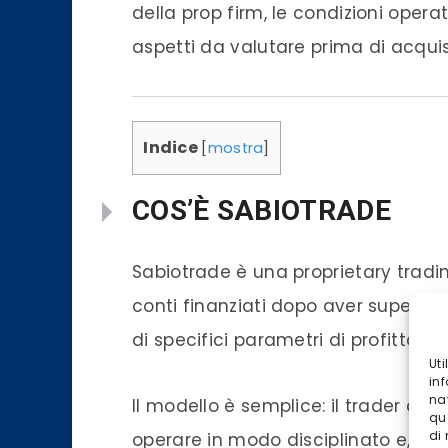
della prop firm, le condizioni operati
aspetti da valutare prima di acqui
Indice
[
mostra
]
COS’È SABIOTRADE
Sabiotrade è una proprietary tradi
conti finanziati dopo aver superato
di specifici parametri di profitto e 
Ut
inf
na
Il modello è semplice: il trader ac
qu
di
operare in modo disciplinato e, una v