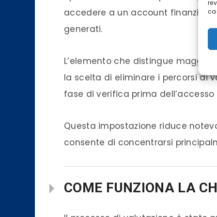
re
accedere a un account finanziato 
car
generati.
L’elemento che distingue maggiorm
la scelta di eliminare i percorsi di
fase di verifica prima dell’access
Questa impostazione riduce notevo
consente di concentrarsi principalm
COME FUNZIONA LA C