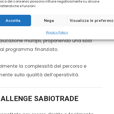
voca del consenso possono influire negativamente su alcune
ottenendo una percentuale dei profitti
atteristiche e funzioni.
Accetta
Nega
Visualizza le preferen
ente Sabiotrade da molte altre prop firm è
Privacy Policy
 valutazione multipli, proponendo una sola
o al programma finanziato.
lmente la complessità del percorso e
ente sulla qualità dell’operatività.
HALLENGE SABIOTRADE