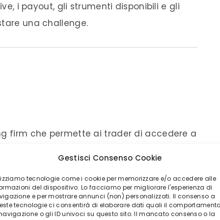
ve, i payout, gli strumenti disponibili e gli
stare una challenge.
ng firm che permette ai trader di accedere a
 una fase di valutazione basata sul rispetto
Gestisci Consenso Cookie
gestione del rischio.
ilizziamo tecnologie come i cookie per memorizzare e/o accedere alle
ormazioni del dispositivo. Lo facciamo per migliorare l'esperienza di
vigazione e per mostrare annunci (non) personalizzati. Il consenso a
quista una challenge, dimostra di saper
este tecnologie ci consentirà di elaborare dati quali il comportament
 navigazione o gli ID univoci su questo sito. Il mancato consenso o la
olta raggiunti gli obiettivi richiesti, può