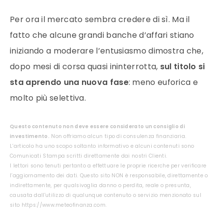
Per ora il mercato sembra credere di sì. Ma il
fatto che alcune grandi banche d’affari stiano
iniziando a moderare l’entusiasmo dimostra che,
dopo mesi di corsa quasi ininterrotta,
sul titolo si
sta aprendo una nuova fase
: meno euforica e
molto più selettiva.
Questo contenuto non deve essere considerato un consiglio di
investimento.
Non offriamo alcun tipo di consulenza finanziaria.
L’articolo ha uno scopo soltanto informativo e alcuni contenuti sono
Comunicati Stampa scritti direttamente dai nostri Clienti.
I lettori sono tenuti pertanto a effettuare le proprie ricerche per verificare
l’aggiornamento dei dati. Questo sito NON è responsabile, direttamente o
indirettamente, per qualsivoglia danno o perdita, reale o presunta,
causata dall'utilizzo di qualunque contenuto o servizio menzionato sul
sito https://www.meteofinanza.com.