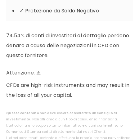
✓
Protezione da Saldo Negativo
74.54% di conti di investitori al dettaglio perdono
denaro a causa delle negoziazioni in CFD con
questo fornitore.
Attenzione:
⚠
CFDs are high-risk instruments and may result in
the loss of all your capital.
Questo contenuto non deve essere considerato un consiglio di
investimento.
Non offriamo alcun tipo di consulenza finanziaria.
L’articolo ha uno scopo soltanto informativo e alcuni contenuti sono
Comunicati Stampa scritti direttamente dai nostri Clienti.
I lettori sono tenuti pertanto a effettuare le proprie ricerche per verificare