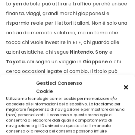
Lo
yen
debole può attirare traffico perché unisce
finanza, viaggi, grandi marchi giapponesi e
risparmio reale per i lettori italiani. Non è solo una
notizia da mercato valutario, ma un tema che
tocca chi vuole investire in ETF, chi guarda alle
azioni asiatiche, chi segue
Nintendo
,
Sony
e
Toyota
, chi sogna un viaggio in
Giappone
e chi
cerca occasioni legate al cambio. Il titolo può
intercettare sia il pubblico finanziario sia quello
Gestisci Consenso
interessato ai viaggi.
Cookie
Utilizziamo tecnologie come i cookie per memorizzare e/o
accedere alle informazioni del dispositivo. Lo facciamo per
Il taglio più forte non è “lo yen scende”, ma “cosa
migliorare l'esperienza di navigazione e per mostrare annunci
(non) personalizzati. Il consenso a queste tecnologie ci
può cambiare per italiani, turisti e investitori”.
consentirà di elaborare dati quali il comportamento di
navigazione o gli ID univoci su questo sito. Il mancato
Questo rende la notizia più accessibile e più
consenso o la revoca del consenso possono influire