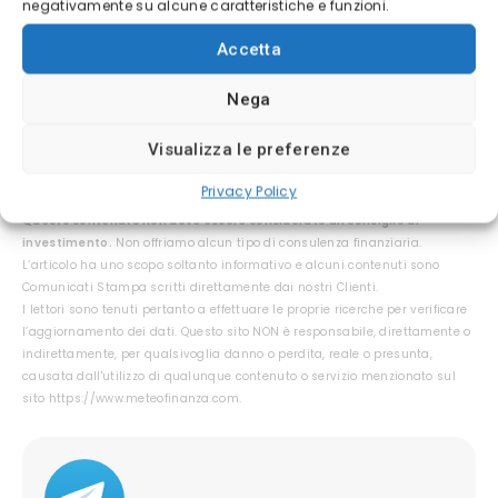
negativamente su alcune caratteristiche e funzioni.
cliccabile, perché collega un movimento valutario
a conseguenze concrete. L’articolo può
Accetta
funzionare bene se viene pubblicato con un titolo
Nega
diretto, capace di far capire subito il vantaggio
Visualizza le preferenze
possibile e il rischio nascosto.
Privacy Policy
Questo contenuto non deve essere considerato un consiglio di
investimento.
Non offriamo alcun tipo di consulenza finanziaria.
L’articolo ha uno scopo soltanto informativo e alcuni contenuti sono
Comunicati Stampa scritti direttamente dai nostri Clienti.
I lettori sono tenuti pertanto a effettuare le proprie ricerche per verificare
l’aggiornamento dei dati. Questo sito NON è responsabile, direttamente o
indirettamente, per qualsivoglia danno o perdita, reale o presunta,
causata dall'utilizzo di qualunque contenuto o servizio menzionato sul
sito https://www.meteofinanza.com.