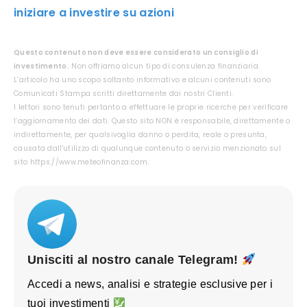
iniziare a investire su azioni
Questo contenuto non deve essere considerato un consiglio di
investimento.
Non offriamo alcun tipo di consulenza finanziaria.
L’articolo ha uno scopo soltanto informativo e alcuni contenuti sono
Comunicati Stampa scritti direttamente dai nostri Clienti.
I lettori sono tenuti pertanto a effettuare le proprie ricerche per verificare
l’aggiornamento dei dati. Questo sito NON è responsabile, direttamente o
indirettamente, per qualsivoglia danno o perdita, reale o presunta,
causata dall'utilizzo di qualunque contenuto o servizio menzionato sul
sito https://www.meteofinanza.com.
Unisciti al nostro canale Telegram!
Accedi a news, analisi e strategie esclusive per i
tuoi investimenti