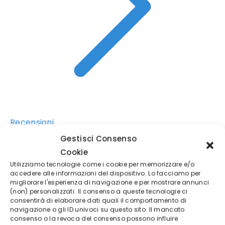
Recensioni
Gestisci Consenso
✓
Regulated CySEC License 247/14
Cookie
Utilizziamo tecnologie come i cookie per memorizzare e/o
✓
Conto di pratica gratuito da 10.000€
accedere alle informazioni del dispositivo. Lo facciamo per
migliorare l'esperienza di navigazione e per mostrare annunci
✓
Interfaccia intuitiva e strumenti avanzati
(non) personalizzati. Il consenso a queste tecnologie ci
consentirà di elaborare dati quali il comportamento di
navigazione o gli ID univoci su questo sito. Il mancato
consenso o la revoca del consenso possono influire