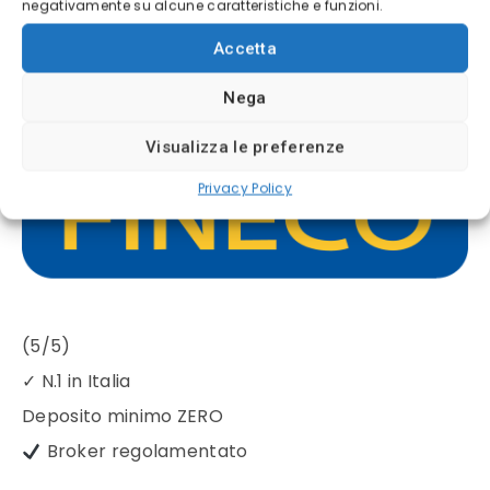
Il 72% dei conti degli investitori al dettaglio perde
negativamente su alcune caratteristiche e funzioni.
denaro quando si negoziano CFD con questo
Accetta
fornitore
Nega
Visualizza le preferenze
Privacy Policy
(5/5)
✓
N.1 in Italia
Deposito minimo
ZERO
Broker regolamentato