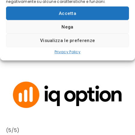
negativamente su alcune caratteristiche e funzioni.
✓
Licenza: CySEC - FCA - ASIC
Accetta
✓
Copia i migliori trader del mondo
Nega
Visualizza le preferenze
Il 52% dei conti degli investitori retail perde
Privacy Policy
denaro negoziando CFD con questo fornitore
(5/5)