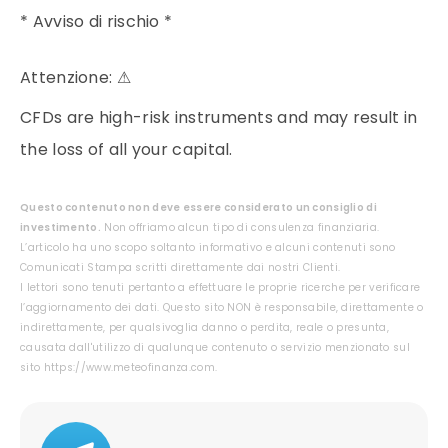
* Avviso di rischio *
Attenzione:
⚠
CFDs are high-risk instruments and may result in
the loss of all your capital.
Questo contenuto non deve essere considerato un consiglio di
investimento.
Non offriamo alcun tipo di consulenza finanziaria.
L’articolo ha uno scopo soltanto informativo e alcuni contenuti sono
Comunicati Stampa scritti direttamente dai nostri Clienti.
I lettori sono tenuti pertanto a effettuare le proprie ricerche per verificare
l’aggiornamento dei dati. Questo sito NON è responsabile, direttamente o
indirettamente, per qualsivoglia danno o perdita, reale o presunta,
causata dall'utilizzo di qualunque contenuto o servizio menzionato sul
sito https://www.meteofinanza.com.