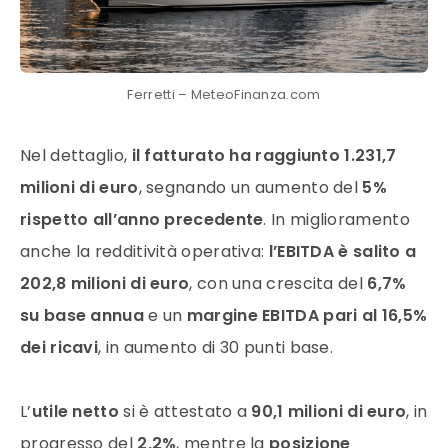
Ferretti – MeteoFinanza.com
Nel dettaglio,
il fatturato ha raggiunto 1.231,7
milioni di euro
, segnando un aumento del
5%
rispetto all’anno precedente
. In miglioramento
anche la redditività operativa:
l’EBITDA è salito a
202,8 milioni di euro
, con una crescita del
6,7%
su base annua
e un
margine EBITDA pari al 16,5%
dei ricavi
, in aumento di 30 punti base.
L’
utile netto
si è attestato a
90,1 milioni di euro
, in
progresso del
2,2%
, mentre la
posizione