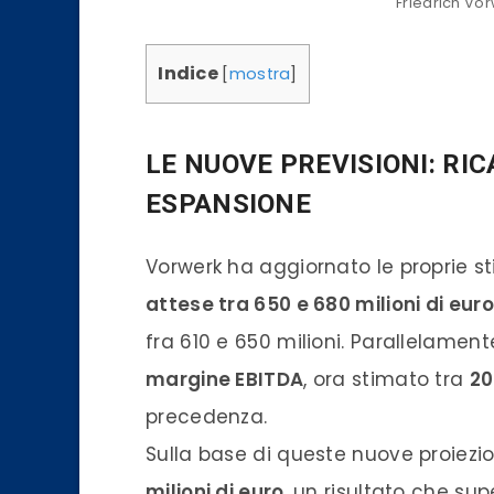
Friedrich Vo
Indice
[
mostra
]
LE NUOVE PREVISIONI: RIC
ESPANSIONE
Vorwerk ha aggiornato le proprie st
attese tra 650 e 680 milioni di euro
fra 610 e 650 milioni. Parallelamente
margine EBITDA
, ora stimato tra
20
precedenza.
Sulla base di queste nuove proiezioni
milioni di euro
, un risultato che sup