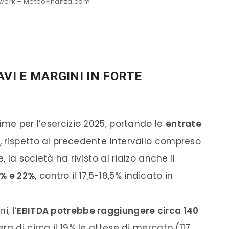
rwerk – MeteoFinanza.com
AVI E MARGINI IN FORTE
ime per l’esercizio 2025, portando le
entrate
, rispetto al precedente intervallo compreso
, la società ha rivisto al rialzo anche il
% e 22%
, contro il 17,5-18,5% indicato in
, l’
EBITDA potrebbe raggiungere circa 140
era di circa il 19% le attese di mercato (117