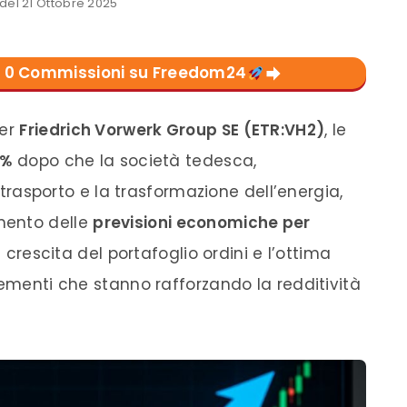
el 21 Ottobre 2025
con 0 Commissioni su Freedom24
per
Friedrich Vorwerk Group SE (ETR:VH2)
, le
6%
dopo che la società tedesca,
l trasporto e la trasformazione dell’energia,
mento delle
previsioni economiche per
rte crescita del portafoglio ordini e l’ottima
lementi che stanno rafforzando la redditività