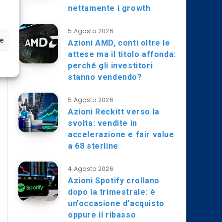
nettamente i growth
5 Agosto 2026
ze
Azioni AMD, conti oltre le
attese ma il titolo affonda:
perché gli investitori
stanno vendendo?
5 Agosto 2026
Azioni Reckitt verso la
svolta: vendite in
accelerazione e fair value
a 68 sterline
4 Agosto 2026
Azioni Spotify crollano
dopo la trimestrale: è
un’occasione d’acquisto
oppure il ribasso