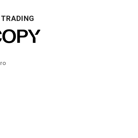
I TRADING
ero