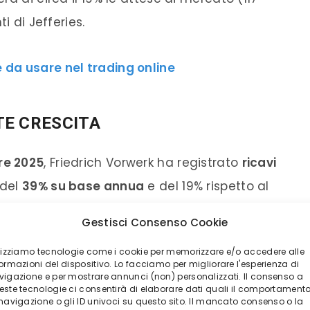
i di Jefferies.
e da usare nel trading online
TE CRESCITA
re 2025
, Friedrich Vorwerk ha registrato
ricavi
 del
39% su base annua
e del 19% rispetto al
estrale è più che raddoppiato
,
Gestisci Consenso Cookie
un margine del 25,4%, contro il 17,5% dello
ilizziamo tecnologie come i cookie per memorizzare e/o accedere alle
ormazioni del dispositivo. Lo facciamo per migliorare l'esperienza di
vigazione e per mostrare annunci (non) personalizzati. Il consenso a
 mesi del 2025
, i ricavi sono aumentati del
este tecnologie ci consentirà di elaborare dati quali il comportament
 navigazione o gli ID univoci su questo sito. Il mancato consenso o la
iorata fino a un margine medio del
20,9%
, ben