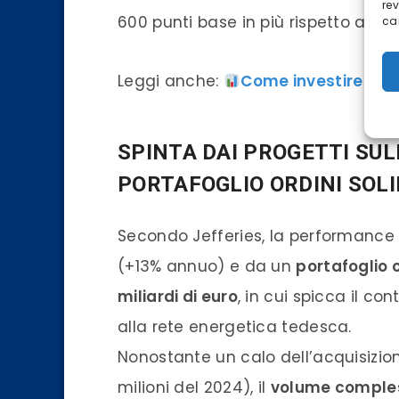
re
600 punti base in più rispetto allo 
car
Leggi anche:
Come investire oggi
SPINTA DAI PROGETTI SUL
PORTAFOGLIO ORDINI SOL
Secondo Jefferies, la performance 
(+13% annuo) e da un
portafoglio o
miliardi di euro
, in cui spicca il co
alla rete energetica tedesca.
Nonostante un calo dell’acquisizione
milioni del 2024), il
volume comples