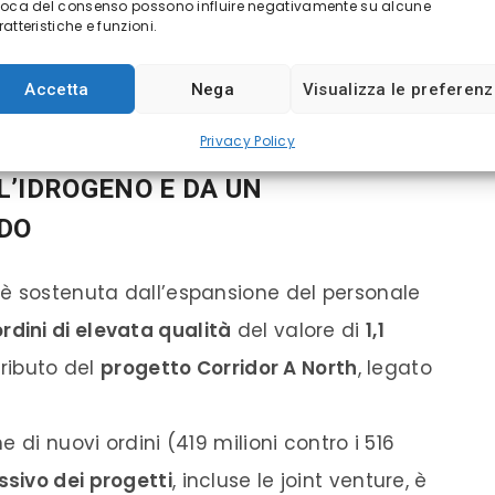
voca del consenso possono influire negativamente su alcune
scorso anno.
atteristiche e funzioni.
Accetta
Nega
Visualizza le preferen
. Una guida al trading online
Privacy Policy
L’IDROGENO E DA UN
IDO
è sostenuta dall’espansione del personale
rdini di elevata qualità
del valore di
1,1
ntributo del
progetto Corridor A North
, legato
 di nuovi ordini (419 milioni contro i 516
sivo dei progetti
, incluse le joint venture, è