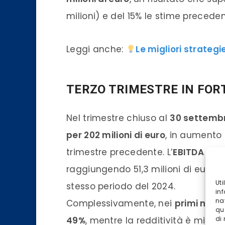
milioni) e del 15% le stime precedent
Leggi anche:
Le migliori strategi
TERZO TRIMESTRE IN FOR
Nel trimestre chiuso al
30 settemb
per 202 milioni di euro
, in aumento
trimestre precedente. L’
EBITDA trim
raggiungendo 51,3 milioni di euro e 
Ut
stesso periodo del 2024.
inf
na
Complessivamente, nei
primi nove
qu
di
49%
, mentre la redditività è migl